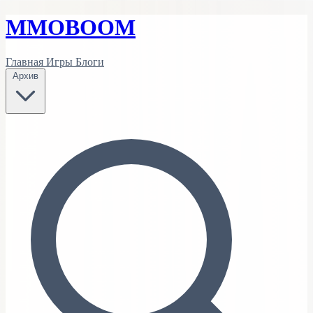
MMO
BOOM
Главная
Игры
Блоги
Архив