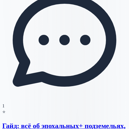
1
⭐
Гайд: всё об эпохальных+ подземельях,