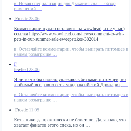
в:
Новая специализация для Дыхания сна — обзор
изменений …
Frostic
28.06
Комментарии нужно оставлять на wowhead, а не у нас)
ссылка https://www.wowhead.com/news/comment-to-win-
pets-in-our-summer-sale-sweepstakes-382014
в:
Оставляйте комментарии, чтобы выиграть питомцев в
нашем розыгрыше …
F
fewlied
28.06
Я не то чтобы сильно увлекаюсь битвами питомцев, но
любимый все равно есть: малдраксийский Дрожарик, …
в:
Оставляйте комментарии, чтобы выиграть питомцев в
нашем розыгрыше …
Frostic
11.05
Коты никогда практически не блистали. Да, я знаю, что
хватает фанатов этого спека, но он …