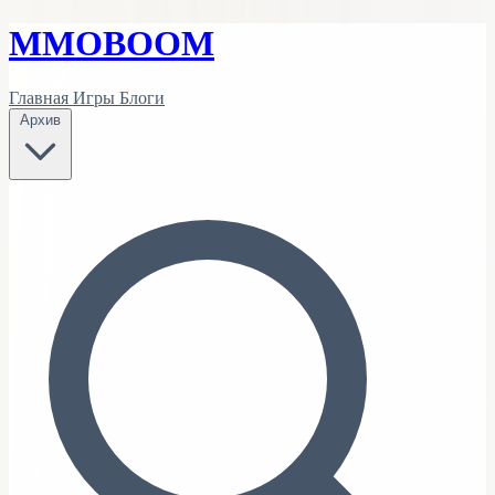
MMO
BOOM
Главная
Игры
Блоги
Архив