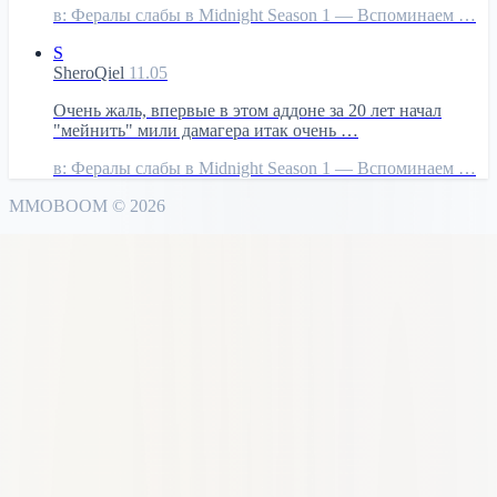
в:
Фералы слабы в Midnight Season 1 — Вспоминаем …
S
SheroQiel
11.05
Очень жаль, впервые в этом аддоне за 20 лет начал
"мейнить" мили дамагера итак очень …
в:
Фералы слабы в Midnight Season 1 — Вспоминаем …
MMO
BOOM
©
2026