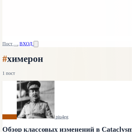
Пост
ВХОД
#
химерон
1 пост
Архив
piu4eg
Обзор классовых изменений в Cataclys