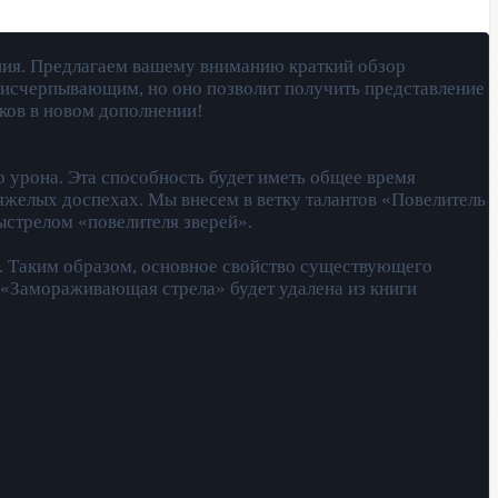
ения. Предлагаем вашему вниманию краткий обзор
т исчерпывающим, но оно позволит получить представление
иков в новом дополнении!
 урона. Эта способность будет иметь общее время
яжелых доспехах. Мы внесем в ветку талантов «Повелитель
ыстрелом «повелителя зверей».
в. Таким образом, основное свойство существующего
а «Замораживающая стрела» будет удалена из книги