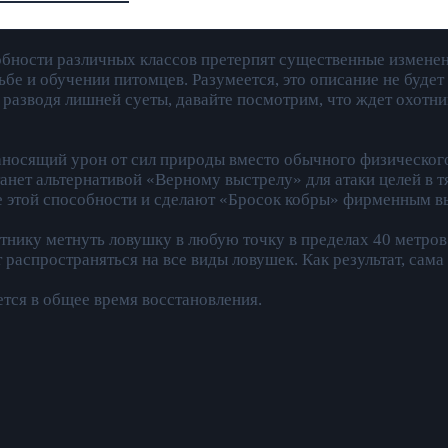
особности различных классов претерпят существенные измен
бе и обучении питомцев. Разумеется, это описание не буде
 разводя лишней суеты, давайте посмотрим, что ждет охотн
наносящий урон от сил природы вместо обычного физического
нет альтернативой «Верному выстрелу» для атаки целей в т
е этой способности и сделают «Бросок кобры» фирменным в
отнику метнуть ловушку в любую точку в пределах 40 метро
распространяться на все виды ловушек. Как результат, сам
тся в общее время восстановления.