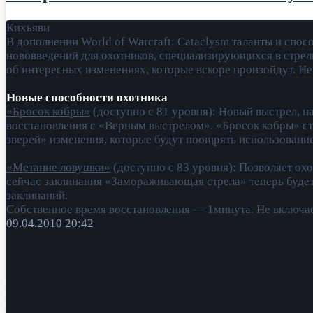
Кихьяви
В дополнении World of Warcraft: Cataclysm таланты и сп
нововведений для охотников, специализирующихся в стрель
об интересных изменениях, которые вскоре произойдут. Не
Новые способности охотника
«Бросок кобры»
(доступно с 81 уровня): Новый выстрел, 
восстановления с «Верным выстрелом». «Бросок кобры» ста
зверей» изменения, которые будут поощрять использовани
«Метание ловушки»
(доступно с 83 уровня): Позволяет ох
сейчас заклинания «Замораживающая стрела» теперь будет 
заклинаний.
Собственное время восстановления — 1минута. Не включае
09.04.2010 20:42