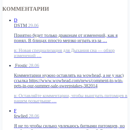
КОММЕНТАРИИ
D
DSTM
29.06
Приятно будет только драконам от изменений, как я
понял. В блицах ппосто мерзко играть из-за …
в:
Новая специализация для Дыхания сна — обзор
изменений …
Frostic
28.06
Комментарии нужно оставлять на wowhead, а не у нас)
ссылка https://www.wowhead.com/news/comment-to-win-
pets-in-our-summer-sale-sweepstakes-382014
в:
Оставляйте комментарии, чтобы выиграть питомцев в
нашем розыгрыше …
F
fewlied
28.06
Я не то чтобы сильно увлекаюсь битвами питомцев, но