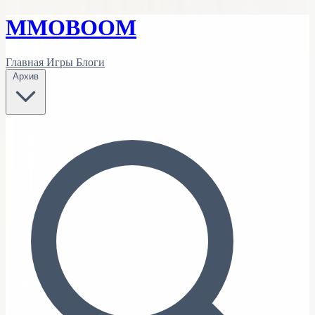
MMO
BOOM
Главная
Игры
Блоги
Архив