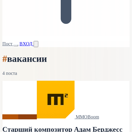
Пост
ВХОД
#
вакансии
4 поста
Другие
Новости
MMOBoom
Старший композитор Адам Берджесс