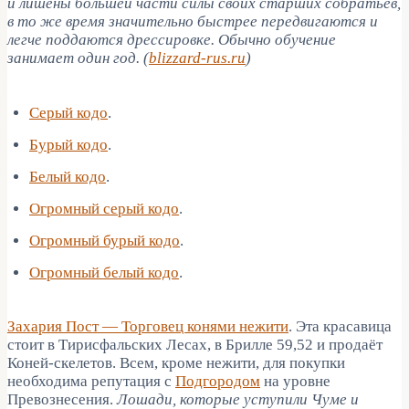
и лишены большей части силы своих старших собратьев,
в то же время значительно быстрее передвигаются и
легче поддаются дрессировке. Обычно обучение
занимает один год. (
blizzard-rus.ru
)
Серый кодо
.
Бурый кодо
.
Белый кодо
.
Огромный серый кодо
.
Огромный бурый кодо
.
Огромный белый кодо
.
Захария Пост — Торговец конями нежити
. Эта красавица
стоит в Тирисфальских Лесах, в Брилле 59,52 и продаёт
Коней-скелетов. Всем, кроме нежити, для покупки
необходима репутация с
Подгородом
на уровне
Превознесения.
Лошади, которые уступили Чуме и