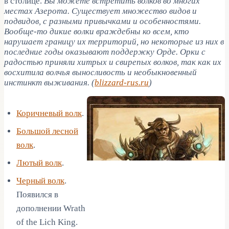
в столице.
Вы можете встретить волков во многих
местах Азерота. Существует множество видов и
подвидов, с разными привычками и особенностями.
Вообще-то дикие волки враждебны ко всем, кто
нарушает границу их территорий, но некоторые из них в
последние годы оказывают поддержку Орде. Орки с
радостью приняли хитрых и свирепых волков, так как их
восхитила волчья выносливость и необыкновенный
инстинкт выживания. (
blizzard-rus.ru
)
Коричневый волк
.
Большой лесной
волк
.
Лютый волк
.
Черный волк
.
Появился в
дополнении Wrath
of the Lich King.