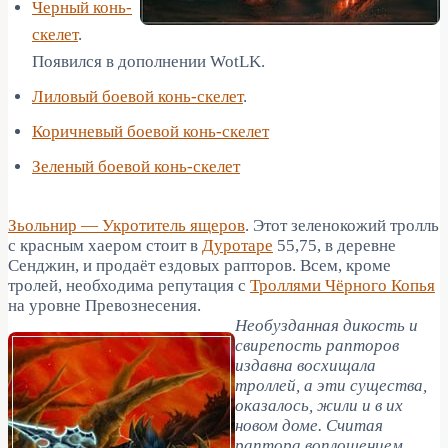
Черный конь-
скелет
.
Появился в дополнении WotLK.
Лиловый боевой конь-скелет
.
Коричневый боевой конь-скелет
Зеленый боевой конь-скелет
Зьольнир — Укротитель ящеров
. Этот зеленокожий тролль
с красным хаером стоит в
Дуротаре
55,75, в деревне
Сенджин, и продаёт ездовых рапторов. Всем, кроме
тролей, необходима репутация с
Троллями Чёрного Копья
на уровне Превознесения.
Необузданная дикость и
свирепость рапторов
издавна восхищала
троллей, а эти существа,
оказалось, жили и в их
новом доме. Считая
раптора воплощением