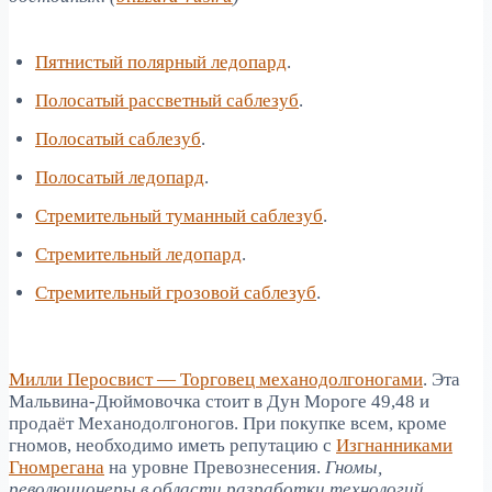
Пятнистый полярный ледопард
.
Полосатый рассветный саблезуб
.
Полосатый саблезуб
.
Полосатый ледопард
.
Стремительный туманный саблезуб
.
Стремительный ледопард
.
Стремительный грозовой саблезуб
.
Милли Перосвист — Торговец механодолгоногами
. Эта
Мальвина-Дюймовочка стоит в Дун Мороге 49,48 и
продаёт Механодолгоногов. При покупке всем, кроме
гномов, необходимо иметь репутацию с
Изгнанниками
Гномрегана
на уровне Превознесения.
Гномы,
революционеры в области разработки технологий,