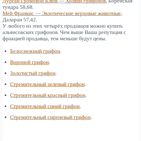
Дурган Громовой Клюв — Хозяин грифонов
, Борейская
тундра 58,68.
Мей Франкис — Экзотические верховые животные
,
Даларан 57,42.
У любого из этих четырёх продавцов можно купить
альянсовских грифонов. Чем выше Ваша репутация с
фракцией продавца, тем меньше будут цены.
Белоснежный грифон
.
Вороной грифон
.
Золотистый грифон
.
Стремительный зеленый грифон
.
Стремительный красный грифон
.
Стремительный синий грифон
.
Стремительный сиреневый грифон
.