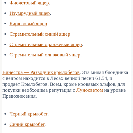
Фиолетовый ящер
.
Изумрудный ящер
.
Бирюзовый ящер
.
Стремительный синий ящер
.
Стремительный оранжевый ящер
.
Стремительный оливковый ящер
.
Винестра — Разводчик крылобегов
. Эта милая блондинка
с ведром находится в Лесах вечной песни 61,54, и
продаёт Крылобегов. Всем, кроме кровавых эльфов, для
покупки необходима репутация с
Луносветом
на уровне
Превознесения.
Черный крылобег
.
Синий крылобег
.