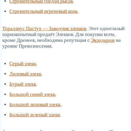
Стремительный гнедой рысак
Стремительный игреневый конь
Тораллиус Пастух — Заводчик элекков
. Этот одноглазый
парнокопытный продаёт Элекков. Для покупки всем,
кроме Дренеев, необходима репутация с
Экзодаром
на
уровне Превознесения.
Серый элекк
.
Лиловый элекк
.
Бурый элекк
.
Большой синий элекк
.
Большой лиловый элекк
.
Большой зеленый элекк
.