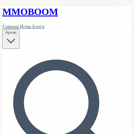
MMO
BOOM
Главная
Игры
Блоги
Архив