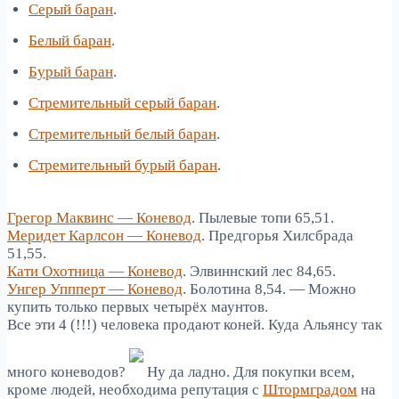
Серый баран
.
Белый баран
.
Бурый баран
.
Стремительный серый баран
.
Стремительный белый баран
.
Стремительный бурый баран
.
Грегор Маквинс — Коневод
. Пылевые топи 65,51.
Меридет Карлсон — Коневод
. Предгорья Хилсбрада
51,55.
Кати Охотница — Коневод
. Элвиннский лес 84,65.
Унгер Уппперт — Коневод
. Болотина 8,54. — Можно
купить только первых четырёх маунтов.
Все эти 4 (!!!) человека продают коней. Куда Альянсу так
много коневодов?
Ну да ладно. Для покупки всем,
кроме людей, необходима репутация с
Штормградом
на