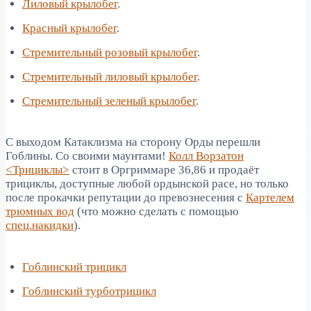
Лиловый крылобег
.
Красный крылобег
.
Стремительный розовый крылобег
.
Стремительный лиловый крылобег
.
Стремительный зеленый крылобег
.
С выходом Катаклизма на сторону Орды перешли
Гоблины. Со своими маунтами!
Колл Ворзатон
<Трициклы>
стоит в Оргриммаре 36,86 и продаёт
трициклы, доступные любой ордынской расе, но только
после прокачки репутации до превознесения с
Картелем
трюмных вод
(что можно сделать с помощью
спец.накидки
).
Гоблинский трицикл
Гоблинский турботрицикл