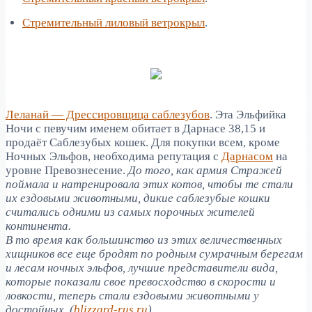
Стремительный лиловый ветрокрыл
.
Леланай — Дрессировщица саблезубов
. Эта Эльфийка
Ночи с певучим именем обитает в Дарнасе 38,15 и
продаёт Саблезубых кошек. Для покупки всем, кроме
Ночных Эльфов, необходима репутация с
Дарнасом
на
уровне Превознесение.
До того, как армия Стражей
поймала и натренировала этих котов, чтобы те стали
их ездовыми животными, дикие саблезубые кошки
считались одними из самых порочных жителей
континента.
В то время как большинство из этих величественных
хищников все еще бродят по родным сумрачным берегам
и лесам ночных эльфов, лучшие представители вида,
которые показали свое превосходство в скорости и
ловкости, теперь стали ездовыми животными у
достойных. (
blizzard-rus.ru
)