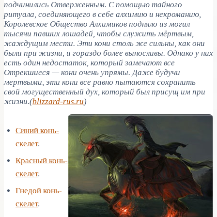
подчинились Отверженным. С помощью тайного
ритуала, соединяющего в себе алхимию и некроманию,
Королевское Общество Алхимиков подняло из могил
тысячи павших лошадей, чтобы служить мёртвым,
жаждущим мести. Эти кони столь же сильны, как они
были при жизни, и гораздо более выносливы. Однако у них
есть один недостаток, который замечают все
Отрекшиеся — кони очень упрямы. Даже будучи
мертвыми, эти кони все равно пытаются сохранить
свой могущественный дух, который был присущ им при
жизни.(
blizzard-rus.ru
)
Синий конь-
скелет
.
Красный конь-
скелет
.
Гнедой конь-
скелет
.