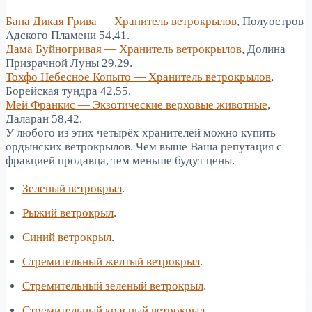
Бана Дикая Грива — Хранитель ветрокрылов
, Полуостров
Адского Пламени 54,41.
Дама Буйногривая — Хранитель ветрокрылов
, Долина
Призрачной Луны 29,29.
Тохфо Небесное Копыто — Хранитель ветрокрылов
,
Борейская тундра 42,55.
Мей Франкис — Экзотические верховые животные
,
Даларан 58,42.
У любого из этих четырёх хранителей можно купить
ордынских ветрокрылов. Чем выше Ваша репутация с
фракцией продавца, тем меньше будут цены.
Зеленый ветрокрыл
.
Рыжий ветрокрыл
.
Синий ветрокрыл
.
Стремительный желтый ветрокрыл
.
Стремительный зеленый ветрокрыл
.
Стремительный красный ветрокрыл
.