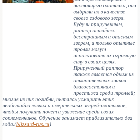
настоящего охотника, они
выбрали их в качестве
своего ездового зверя.
Будучи прирученным,
раптор остаётся
бесстрашным и опасным
зверем, и только опытные
тролли могут
использовать их огромную
силу в своих целях.
Прирученный раптор
также является одним из
отличительных знаков
благосостояния и
престижа среди троллей;
многие из них погибли, пытаясь усмирить этих
необычайно ловких и смертельных зверей-охотников,
чтобы получить почёт и уважение среди своих
соплеменников. Обучение занимает приблизительно два
года.(
blizzard-rus.ru
)