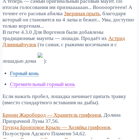
А теперь — самый оригинальный расовый маунт. По
итогам голосования им признаааааан... Воооооргееен! А
точнее его расовая абилка
Звериная прыть
, благодаря
который он становится на 4 лапы и бежит... Увы, доступно
только воргенам...
В патче 4.3.0 Для Воргенов были добавлены
традиционные маунты — лошади. Продаёт их
Астрид
Длинныйчулок
(та самая, с рыжими косичками и с
лошадью дома
):
Горный конь
Стремительный горный конь
Если нажать пробел, лошадка начинает щипать травку
(вместо стандартного вставания на дыбы).
Брюнн Жаробород — Хранитель грифонов
, Долина
Призрачной Луны 37,56.
Грунда Бронзовое Крыло — Хозяйка грифонов
,
Полуостров Адского Пламени 54,62.