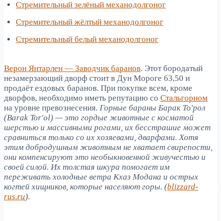
Стремительный зелёный механодолгоног
Стремительный жёлтый механодолгоног
Стремительный белый механодолгоног
Верон Янтарлен — Заводчик баранов
. Этот бородатый
незамерзающий дворф стоит в Дун Мороге 63,50 и
продаёт ездовых баранов. При покупке всем, кроме
дворфов, необходимо иметь репутацию со
Стальгорном
на уровне превознесения.
Горные бараны Барак То'рол
(Barak Tor'ol) — это гордые животные с косматой
шерстью и массивными рогами, их бесстрашие может
сравниться только со их хозяевами, дварфами. Хотя
этим добродушным животным не хватает свирепости,
они компенсируют это необыкновенной живучестью и
своей силой. Их толстая шкура помогает им
переживать холодные ветра Кхаз Модана и острых
когтей хищников, которые населяют горы. (
blizzard-
rus.ru
).