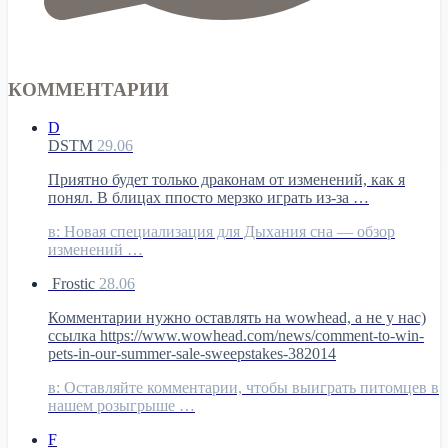
КОММЕНТАРИИ
D
DSTM
29.06
Приятно будет только драконам от изменений, как я
понял. В блицах ппосто мерзко играть из-за …
в:
Новая специализация для Дыхания сна — обзор
изменений …
Frostic
28.06
Комментарии нужно оставлять на wowhead, а не у нас)
ссылка https://www.wowhead.com/news/comment-to-win-
pets-in-our-summer-sale-sweepstakes-382014
в:
Оставляйте комментарии, чтобы выиграть питомцев в
нашем розыгрыше …
F