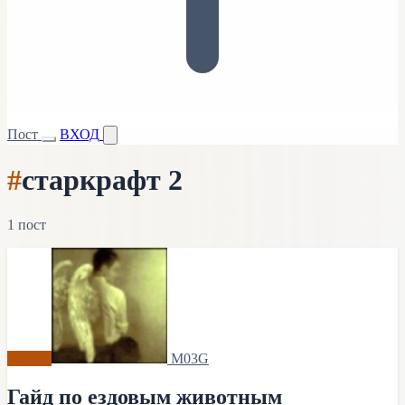
Пост
ВХОД
#
старкрафт 2
1 пост
Архив
M03G
Гайд по ездовым животным