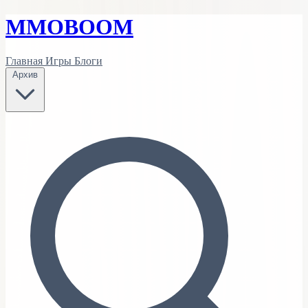
MMO
BOOM
Главная
Игры
Блоги
Архив