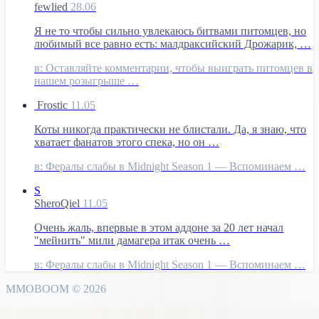
fewlied
28.06
Я не то чтобы сильно увлекаюсь битвами питомцев, но
любимый все равно есть: малдраксийский Дрожарик, …
в:
Оставляйте комментарии, чтобы выиграть питомцев в
нашем розыгрыше …
Frostic
11.05
Коты никогда практически не блистали. Да, я знаю, что
хватает фанатов этого спека, но он …
в:
Фералы слабы в Midnight Season 1 — Вспоминаем …
S
SheroQiel
11.05
Очень жаль, впервые в этом аддоне за 20 лет начал
"мейнить" мили дамагера итак очень …
в:
Фералы слабы в Midnight Season 1 — Вспоминаем …
MMO
BOOM
©
2026