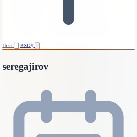
Пост
ВХОД
seregajirov