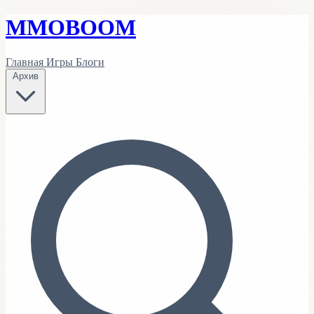
MMO
BOOM
Главная
Игры
Блоги
Архив