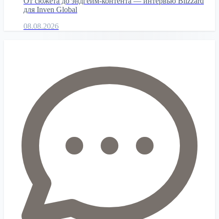
От сюжета до эндгейм-контента — интервью Blizzard
для Inven Global
08.08.2026