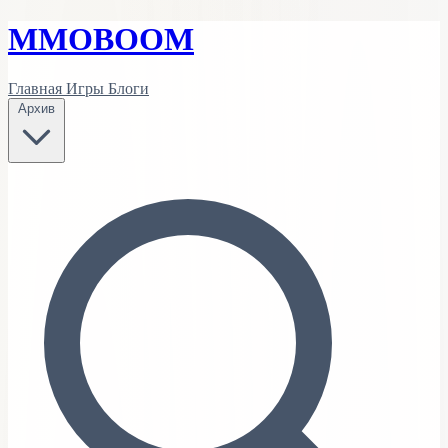
MMO
BOOM
Главная
Игры
Блоги
Архив