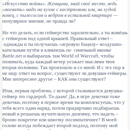
«Искусство войны». Женщина, знай своё место, ведь
«воевать» надо на кухне с кастрюлями или, на худой
конец, с пылесосом и ведром в остальной квартире —
популярное мнение, не правда ли?
Но что делать, если геймерство заразительно, а ты живёшь
с геймером под одной крышей. Правильный ответ –
однажды и ты получаешь «игровую бацилу» воздушно-
капельным путём и кликнешь по синенькой иконке
Battle.net и выбираешь там World of Warcraft, чтобы
понимать, куда каждый вечер уезжает мыслями твоя
вторая половина. Так произошло и со мной. И с тех пор я
не ищу ответ на вопрос, существуют ли девушки-геймеры.
Мне интереснее другое – КАК они существуют?
Итак, первая проблема, с которой сталкивается девушка-
геймер это гардероб. Та-даам! Да, в игре девочки тоже
девочки, поэтому в первое время ты комплексуешь, что у
тебя всего один наряд, потом придирчиво подбираешь
новый и решаешь мучительную дилемму, что надеть –
броню покрепче или шмотку посимпатичнее? В моей
голове всегда побеждает второй подход, поэтому мой