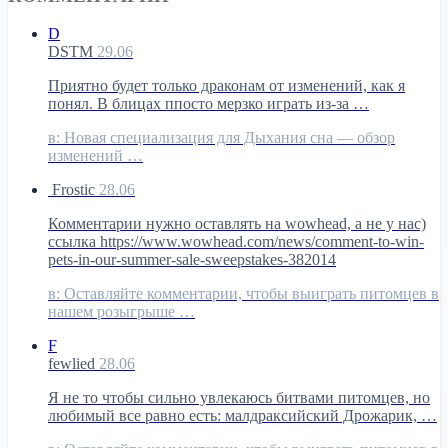
D
DSTM
29.06
Приятно будет только драконам от изменений, как я
понял. В блицах ппосто мерзко играть из-за …
в:
Новая специализация для Дыхания сна — обзор
изменений …
Frostic
28.06
Комментарии нужно оставлять на wowhead, а не у нас)
ссылка https://www.wowhead.com/news/comment-to-win-
pets-in-our-summer-sale-sweepstakes-382014
в:
Оставляйте комментарии, чтобы выиграть питомцев в
нашем розыгрыше …
F
fewlied
28.06
Я не то чтобы сильно увлекаюсь битвами питомцев, но
любимый все равно есть: малдраксийский Дрожарик, …