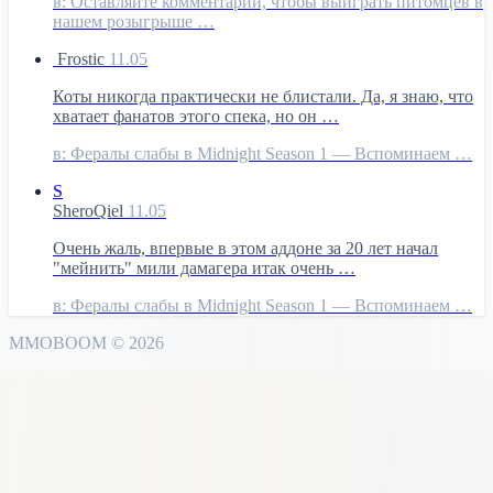
в:
Оставляйте комментарии, чтобы выиграть питомцев в
нашем розыгрыше …
Frostic
11.05
Коты никогда практически не блистали. Да, я знаю, что
хватает фанатов этого спека, но он …
в:
Фералы слабы в Midnight Season 1 — Вспоминаем …
S
SheroQiel
11.05
Очень жаль, впервые в этом аддоне за 20 лет начал
"мейнить" мили дамагера итак очень …
в:
Фералы слабы в Midnight Season 1 — Вспоминаем …
MMO
BOOM
©
2026