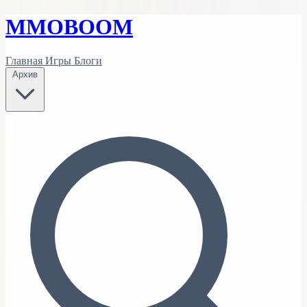
MMO
BOOM
Главная
Игры
Блоги
Архив