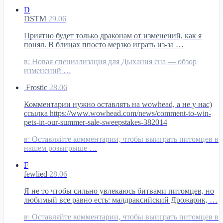
D
DSTM
29.06
Приятно будет только драконам от изменений, как я
понял. В блицах ппосто мерзко играть из-за …
в:
Новая специализация для Дыхания сна — обзор
изменений …
Frostic
28.06
Комментарии нужно оставлять на wowhead, а не у нас)
ссылка https://www.wowhead.com/news/comment-to-win-
pets-in-our-summer-sale-sweepstakes-382014
в:
Оставляйте комментарии, чтобы выиграть питомцев в
нашем розыгрыше …
F
fewlied
28.06
Я не то чтобы сильно увлекаюсь битвами питомцев, но
любимый все равно есть: малдраксийский Дрожарик, …
в:
Оставляйте комментарии, чтобы выиграть питомцев в