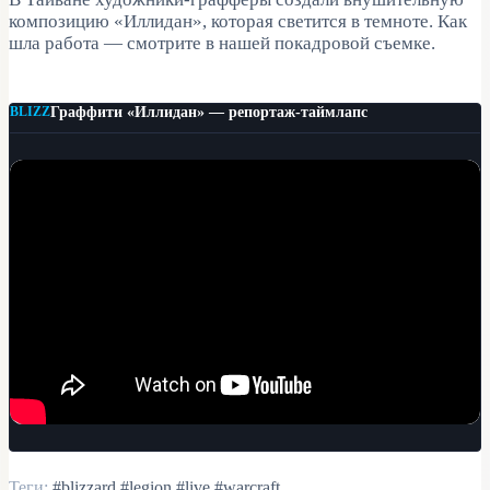
композицию «Иллидан», которая светится в темноте. Как
шла работа — смотрите в нашей покадровой съемке.
Граффити «Иллидан» — репортаж-таймлапс
Теги:
#blizzard
#legion
#live
#warcraft