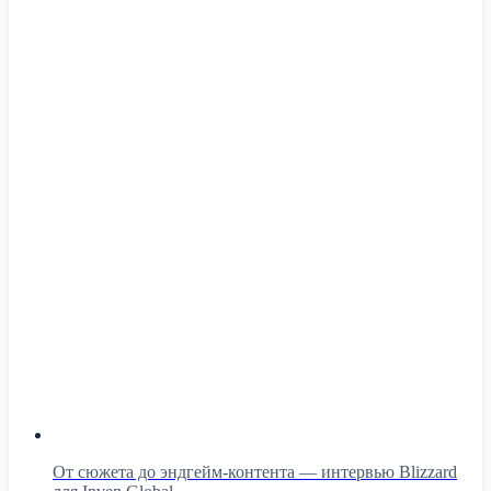
От сюжета до эндгейм-контента — интервью Blizzard