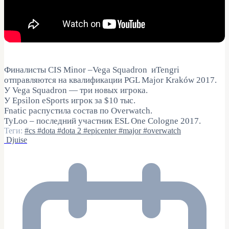
Финалисты CIS Minor –Vega Squadron иTengri
отправляются на квалификации PGL Major Kraków 2017.
У Vega Squadron — три новых игрока.
У Epsilon eSports игрок за $10 тыс.
Fnatic распустила состав по Overwatch.
TyLoo – последний участник ESL One Cologne 2017.
Теги:
#cs
#dota
#dota 2
#epicenter
#major
#overwatch
Djuise