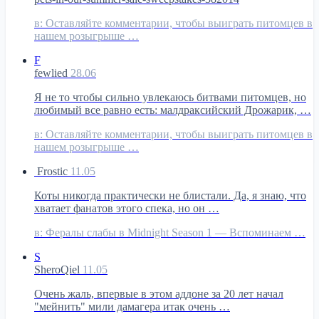
в:
Оставляйте комментарии, чтобы выиграть питомцев в
нашем розыгрыше …
F
fewlied
28.06
Я не то чтобы сильно увлекаюсь битвами питомцев, но
любимый все равно есть: малдраксийский Дрожарик, …
в:
Оставляйте комментарии, чтобы выиграть питомцев в
нашем розыгрыше …
Frostic
11.05
Коты никогда практически не блистали. Да, я знаю, что
хватает фанатов этого спека, но он …
в:
Фералы слабы в Midnight Season 1 — Вспоминаем …
S
SheroQiel
11.05
Очень жаль, впервые в этом аддоне за 20 лет начал
"мейнить" мили дамагера итак очень …