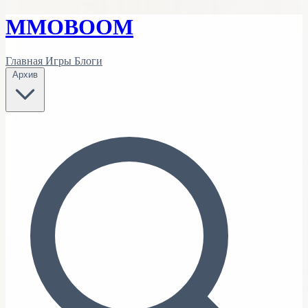
MMO
BOOM
Главная
Игры
Блоги
Архив