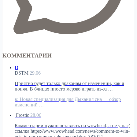
КОММЕНТАРИИ
D
DSTM
29.06
Приятно будет только драконам от изменений, как я
понял. В блицах ппосто мерзко играть из-за …
в:
Новая специализация для Дыхания сна — обзор
изменений …
Frostic
28.06
Комментарии нужно оставлять на wowhead, а не у нас)
ссылка https://www.wowhead.com/news/comment-to-win-
pets-in-our-summer-sale-sweepstakes-382014