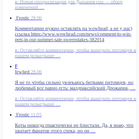
в:
Новая специализация для Дыхания сна — обзор
изменений …
Frostic
28.06
Комментарии нужно оставлять на wowhead, а не у нас)
ссылка https://www.wowhead.com/news/comment-to-win-
pets-in-our-summer-sale-sweepstakes-382014
в:
Оставляйте комментарии, чтобы выиграть питомцев в
нашем розыгрыше …
F
fewlied
28.06
Я не то чтобы сильно увлекаюсь битвами питомцев, но
любимый все равно есть: малдраксийский Дрожарик, …
в:
Оставляйте комментарии, чтобы выиграть питомцев в
нашем розыгрыше …
Frostic
11.05
Коты никогда практически не блистали. Да, я знаю, что
хватает фанатов этого спека, но он …