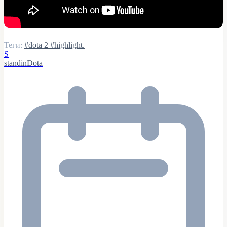
Теги:
#dota 2
#highlight.
S
standinDota