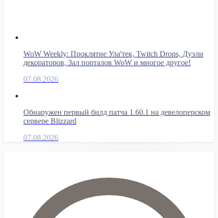
WoW Weekly: Проклятие Ула'тек, Twitch Drops, Дуэли
декораторов, Зал порталов WoW и многое другое!
07.08.2026
Обнаружен первый билд патча 1.60.1 на девелоперском
сервере Blizzard
07.08.2026