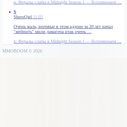
в:
Фералы слабы в Midnight Season 1 — Вспоминаем …
S
SheroQiel
11.05
Очень жаль, впервые в этом аддоне за 20 лет начал
"мейнить" мили дамагера итак очень …
в:
Фералы слабы в Midnight Season 1 — Вспоминаем …
MMO
BOOM
©
2026