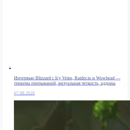
Интервью Blizzard с Icy Veins, Raider.io и Wowhead —
трекеры прерываний, визуальная четкость, аддоны
07.08.2026