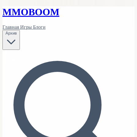
MMO
BOOM
Главная
Игры
Блоги
Архив