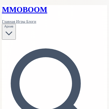
MMO
BOOM
Главная
Игры
Блоги
Архив