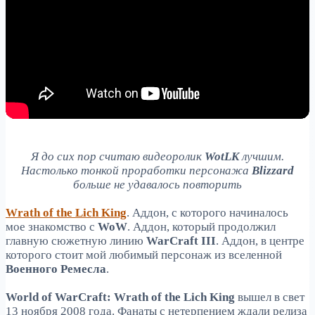
Я до сих пор считаю видеоролик
WotLK
лучшим.
Настолько тонкой проработки персонажа
Blizzard
больше не удавалось повторить
Wrath of the Lich King
. Аддон, с которого начиналось
мое знакомство с
WoW
. Аддон, который продолжил
главную сюжетную линию
WarCraft III
. Аддон, в центре
которого стоит мой любимый персонаж из вселенной
Военного Ремесла
.
World of WarCraft: Wrath of the Lich King
вышел в свет
13 ноября 2008 года. Фанаты с нетерпением ждали релиза