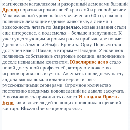
магическим катаклизмом и разоренный демонами бывший
Дренор
поразил игроков своей красотой и разнообразием.
Максимальный уровень был увеличен до 60-го, наконец
появились летающие ездовые животные, а с ними и
возможность летать по
Запределью
, новые задания стали
еще интереснее, а подземелья – больше и запутаннее. К
уже существующим игровым расам прибыли две новые:
Дренеи за Альянс и Эльфы Крови за Орду. Первым стал
доступен класс Шаман, а вторым – Паладин. У новичков
появились собственные стартовые локации, наполненные
доселе невиданным контентом.
Ювелирное дело
стало
новой доступной профессией, которую множество
игроков принялось изучать. Аккурат к последнему патчу
аддона вышла локализовання версия игры с
русскоязычными серверами. Огромное количество
постепенно вводимых нововведений не давало заскучать.
А возможность прикончить самого
Иллидана Ярость
Бури
так и вовсе людей знающих приводила в щенячий
восторг.
Blizzard
эволюционировала.