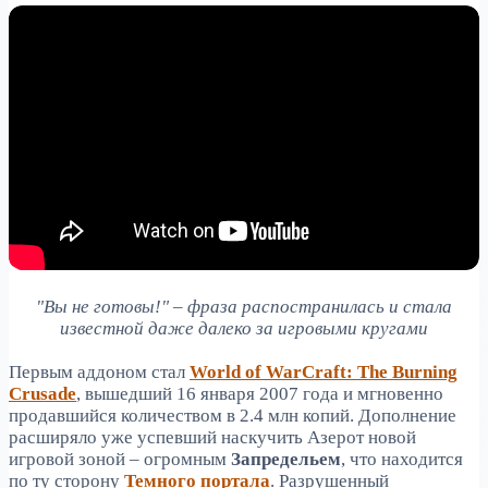
"Вы не готовы!" – фраза распостранилась и стала
известной даже далеко за игровыми кругами
Первым аддоном стал
World of WarCraft: The Burning
Crusade
, вышедший 16 января 2007 года и мгновенно
продавшийся количеством в 2.4 млн копий. Дополнение
расширяло уже успевший наскучить Азерот новой
игровой зоной – огромным
Запредельем
, что находится
по ту сторону
Темного портала
. Разрушенный