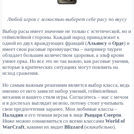
Любой игрок с легкостью выберет себе расу по вкусу
Выбор расы имеет значение не только с эстетической, но и
геймплейной стороны. Каждый народ принадлежит к
одной из двух враждующих фракций (
Альянсу
и
Орде
) и
имеет свои расовые преимущества – например таурен
обладает большим количеством здоровья, а эльф крови
умнее орка. Но все это не так важно, как расовые умения,
которые в критических ситуациях могут повлиять на
исход сражения.
Но самым важным решениям является выбор класса, ведь
именно от него зависит набор умений, геймплейных
механик и вашего стиля игры. Согласитесь – маг с мечом
и в доспехах выглядит нелепо, потому стоит учитывать
свои предпочтения заранее. Мои любимые классы –
Паладин
и его темная версия в лице
Рыцаря Смерти
.
Ниже можно ознакомиться со всеми классами
World of
WarCraft
, какими их видит
Blizzard
(
кликабельно
).