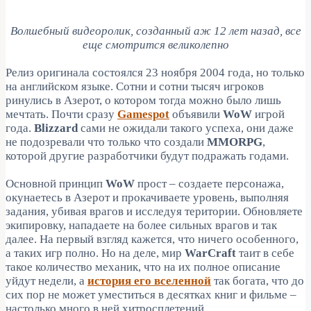
Волшебный видеоролик, созданный аж 12 лет назад, все
еще смотрится великолепно
Релиз оригинала состоялся 23 ноября 2004 года, но только
на английском языке. Сотни и сотни тысяч игроков
ринулись в Азерот, о котором тогда можно было лишь
мечтать. Почти сразу
Gamespot
объявили
WoW
игрой
года.
Blizzard
сами не ожидали такого успеха, они даже
не подозревали что только что создали
MMORPG
,
которой другие разработчики будут подражать годами.
Основной принцип
WoW
прост – создаете персонажа,
окунаетесь в Азерот и прокачиваете уровень, выполняя
задания, убивая врагов и исследуя територии. Обновляете
экипировку, нападаете на более сильных врагов и так
далее. На первый взгляд кажется, что ничего особенного,
а таких игр полно. Но на деле, мир
WarCraft
таит в себе
такое количество механик, что на их полное описание
уйдут недели, а
история его вселенной
так богата, что до
сих пор не может уместиться в десятках книг и фильме –
настолько много в ней хитросплетений.