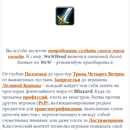
Вы всегда можете
попробовать создать своего героя
онлайн
. К слову,
WoWHead
является отличной базой
данных по
WoW
– рекомендую приобщиться
От глубин
Подземья
до простор
Трона Четырех Ветров
,
от выжженных пустынь
Запределья
до вершины
Ледяной Короны
– каждый найдет чем себя занять на
просторах фэнтезийного мира от
Blizzard
. Будь то
прокачка
профессий
, охота на монстров, битвы против
других игроков (
PvP
), коллекционирование редких
предметов для
трансмогрификации
, выполнение сотен
цепочек квестов с переплетающихся между собой
сюжетными линиями, или даже охота за
Достижениями
.
Классический контент позволял игрокам повышать свой