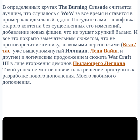
В определенных кругах
The Burning Crusade
считается
лучшим, что случалось с
WoW
за все время и ставится в
пример как идеальный аддон. Посудите сами – шлифовка
старого контента без существенных его изменений,
добавление новых фишек, что не рушат хрупкий баланс. И
все это покрыто замечательным сюжетом, что не
противоречит источнику, знакомыми персонажами (
Кель'
тас
, уже вышеупомянутый
Иллидан
,
Леди Вайш
, и
другие) и логическим продолжением сюжета
WarCraft
III
в лице вторжения демонов
Пылающего Легиона
.
Такой успех не мог не повилять на решение приступить к
разработке нового дополнения. Моего любимого
дополнения.