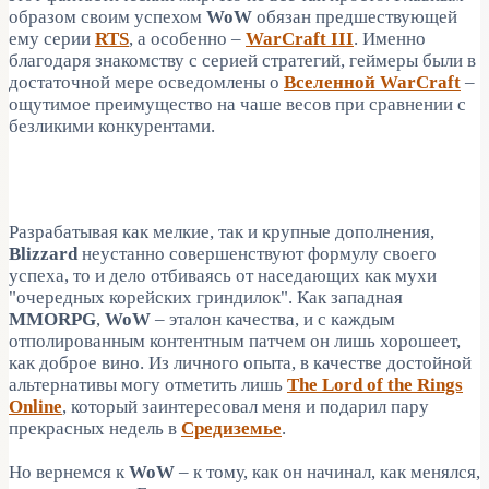
образом своим успехом
WoW
обязан предшествующей
ему серии
RTS
, а особенно –
WarCraft III
. Именно
благодаря знакомству с серией стратегий, геймеры были в
достаточной мере осведомлены о
Вселенной WarCraft
–
ощутимое преимущество на чаше весов при сравнении с
безликими конкурентами.
Разрабатывая как мелкие, так и крупные дополнения,
Blizzard
неустанно совершенствуют формулу своего
успеха, то и дело отбиваясь от наседающих как мухи
"очередных корейских гриндилок". Как западная
MMORPG
,
WoW
– эталон качества, и с каждым
отполированным контентным патчем он лишь хорошеет,
как доброе вино. Из личного опыта, в качестве достойной
альтернативы могу отметить лишь
The Lord of the Rings
Online
, который заинтересовал меня и подарил пару
прекрасных недель в
Средиземье
.
Но вернемся к
WoW
– к тому, как он начинал, как менялся,