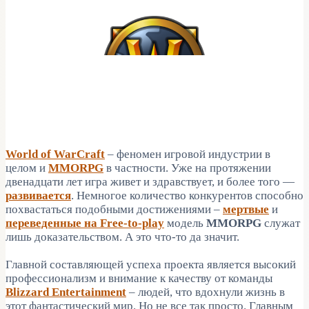
World of WarCraft
– феномен игровой индустрии в
целом и
MMORPG
в частности. Уже на протяжении
двенадцати лет игра живет и здравствует, и более того —
развивается
. Немногое количество конкурентов способно
похвастаться подобными достижениями –
мертвые
и
переведенные на Free-to-play
модель
MMORPG
служат
лишь доказательством. А это что-то да значит.
Главной составляющей успеха проекта является высокий
профессионализм и внимание к качеству от команды
Blizzard Entertainment
– людей, что вдохнули жизнь в
этот фантастический мир. Но не все так просто. Главным