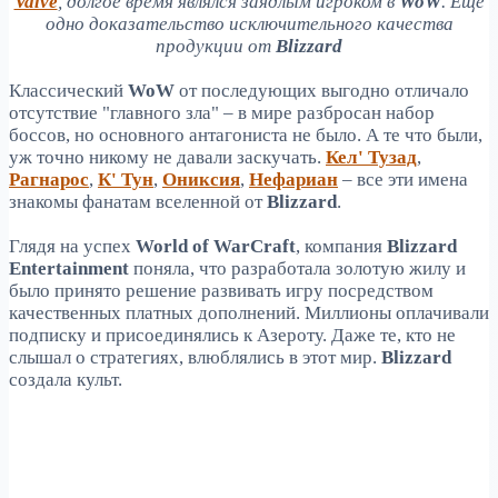
Valve
, долгое время являлся заядлым игроком в
WoW
. Еще
одно доказательство исключительного качества
продукции от
Blizzard
Классический
WoW
от последующих выгодно отличало
отсутствие "главного зла" – в мире разбросан набор
боссов, но основного антагониста не было. А те что были,
уж точно никому не давали заскучать.
Кел' Тузад
,
Рагнарос
,
К' Тун
,
Ониксия
,
Нефариан
– все эти имена
знакомы фанатам вселенной от
Blizzard
.
Глядя на успех
World of WarCraft
, компания
Blizzard
Entertainment
поняла, что разработала золотую жилу и
было принято решение развивать игру посредством
качественных платных дополнений. Миллионы оплачивали
подписку и присоединялись к Азероту. Даже те, кто не
слышал о стратегиях, влюблялись в этот мир.
Blizzard
создала культ.