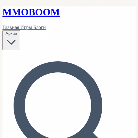
MMO
BOOM
Главная
Игры
Блоги
Архив