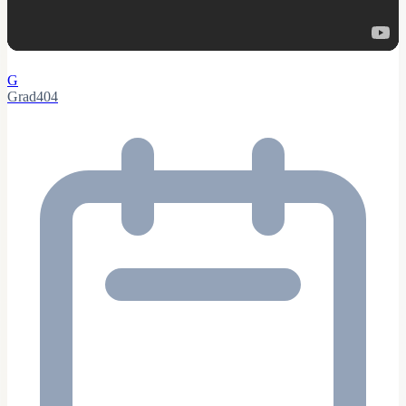
G
Grad404