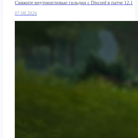
Свяжите внутриигровые гильдии с Discord в патче 12.1
07.08.2026