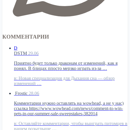
КОММЕНТАРИИ
D
DSTM
29.06
Приятно будет только драконам от изменений, как я
понял. В блицах ппосто мерзко играть из-за …
в:
Новая специализация для Дыхания сна — обзор
изменений …
Frostic
28.06
Комментарии нужно оставлять на wowhead, а не у нас)
ссылка https://www.wowhead.com/news/comment-to-win-
pets-in-our-summer-sale-sweepstakes-382014
в:
Оставляйте комментарии, чтобы выиграть питомцев в
нашем розыгрыше …