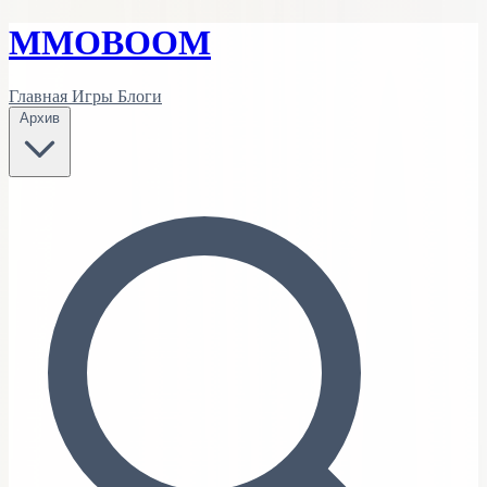
MMO
BOOM
Главная
Игры
Блоги
Архив