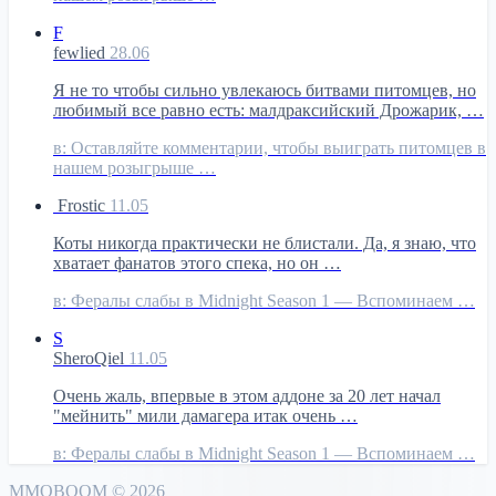
F
fewlied
28.06
Я не то чтобы сильно увлекаюсь битвами питомцев, но
любимый все равно есть: малдраксийский Дрожарик, …
в:
Оставляйте комментарии, чтобы выиграть питомцев в
нашем розыгрыше …
Frostic
11.05
Коты никогда практически не блистали. Да, я знаю, что
хватает фанатов этого спека, но он …
в:
Фералы слабы в Midnight Season 1 — Вспоминаем …
S
SheroQiel
11.05
Очень жаль, впервые в этом аддоне за 20 лет начал
"мейнить" мили дамагера итак очень …
в:
Фералы слабы в Midnight Season 1 — Вспоминаем …
MMO
BOOM
©
2026