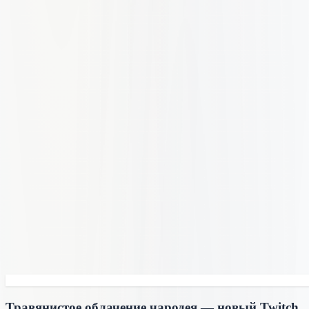
Травянистое облачение чародея — новый Twitch