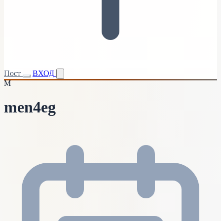
Пост
ВХОД
M
men4eg