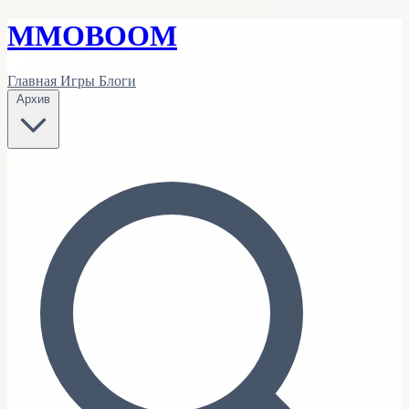
MMO
BOOM
Главная
Игры
Блоги
Архив