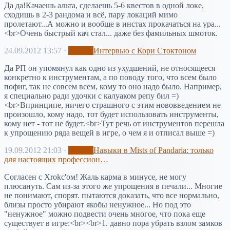
Да да!Качаешь альта, сделаешь 5-6 квестов в одной локе,
сходишь в 2-3 рандома и всё, пару локаций мимо
пролетают...А можно и вообще в инстах прокачаться на ура...
<br>Очень быстрый кач стал... даже без фамильных шмоток.
24.09.2012 13:57
·
Архив
Интервью с Кори Стоктоном
Да РП он упомянул как одно из ухудшений, не относящееся
конкретно к инструментам, а по поводу того, что всем было
пофиг, так не совсем всем, кому то оно надо было. Например,
я специально ради удочки с калуаком репу бил =)
<br>Впринципе, ничего страшного с этим нововведением не
произошло, кому надо, тот будет использовать инструменты,
кому нет - тот не будет.<br>Тут речь от инструментов перешла
к упрощению ряда вещей в игре, о чем я и отписал выше =)
19.09.2012 21:03
·
Архив
Навыки в Mists of Pandaria: только
для настоящих профессион…
Согласен с Xrokc'ом! Жаль карма в минусе, не могу
плюсануть. Сам из-за этого же упрощения в печали... Многие
не понимают, спорят. пытаются доказать, что все нормально,
близы просто убирают якобы ненужное... Но под это
"ненужное" можно подвести очень многое, что пока еще
существует в игре:<br><br>1. давно пора убрать взлом замков