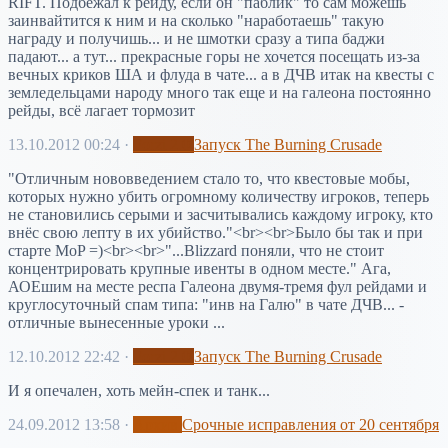
RIFT. Подбежал к рейду, если он "паблик" то сам можешь
заинвайтится к ним и на сколько "наработаешь" такую
награду и получишь... и не шмотки сразу а типа баджи
падают... а тут... прекрасные горы не хочется посещать из-за
вечных криков ША и флуда в чате... а в ДЧВ итак на квесты с
земледельцами народу много так еще и на галеона постоянно
рейды, всё лагает тормозит
13.10.2012 00:24
·
Forzi 2.0
Запуск The Burning Crusade
"Отличным нововведением стало то, что квестовые мобы,
которых нужно убить огромному количеству игроков, теперь
не становились серыми и засчитывались каждому игроку, кто
внёс свою лепту в их убийство."<br><br>Было бы так и при
старте MoP =)<br><br>"...Blizzard поняли, что не стоит
концентрировать крупные ивенты в одном месте." Ага,
АОЕшим на месте респа Галеона двумя-тремя фул рейдами и
круглосуточный спам типа: "инв на Галю" в чате ДЧВ... -
отличные вынесенные уроки ...
12.10.2012 22:42
·
Forzi 2.0
Запуск The Burning Crusade
И я опечален, хоть мейн-спек и танк...
24.09.2012 13:58
·
Архив
Срочные исправления от 20 сентября