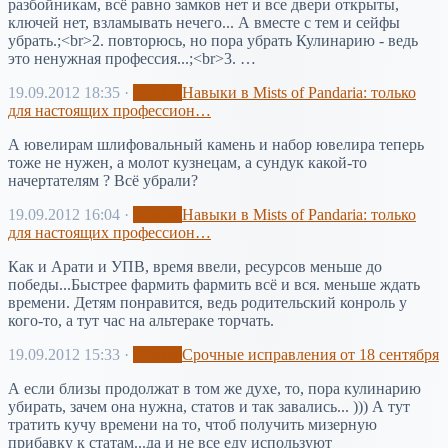
разбойникам, всё равно замков нет и все двери открыты,
ключей нет, взламывать нечего... А вместе с тем и сейфы
убрать.;<br>2. повторюсь, но пора убрать Кулинарию - ведь
это ненужная профессия...;<br>3. …
19.09.2012 18:35
·
Архив
Навыки в Mists of Pandaria: только
для настоящих профессион…
А ювелирам шлифовальный камень и набор ювелира теперь
тоже не нужен, а молот кузнецам, а сундук какой-то
начертателям ? Всё убрали?
19.09.2012 16:04
·
Архив
Навыки в Mists of Pandaria: только
для настоящих профессион…
Как и Арати и УПВ, время ввели, ресурсов меньше до
победы...Быстрее фармить фармить всё и вся. меньше ждать
времени. Детям понравится, ведь родительский конроль у
кого-то, а тут час на альтераке торчать.
19.09.2012 15:33
·
Архив
Срочные исправления от 18 сентября
А если близы продолжат в том же духе, то, пора кулинарию
убирать, зачем она нужна, статов и так завались... ))) А тут
тратить кучу времени на то, чтоб получить мизерную
прибавку к статам...да и не все еду используют