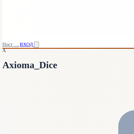
Пост
ВХОД
A
Axioma_Dice