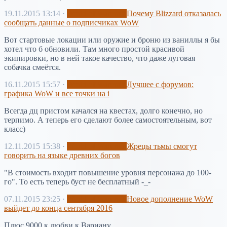
19.11.2015 13:14
·
World of Warcraft
Почему Blizzard отказалась
сообщать данные о подписчиках WoW
Вот стартовые локации или оружие и броню из ваниллы я бы
хотел что б обновили. Там много простой красивой
экипировки, но в ней такое качество, что даже луговая
собачка смеётся.
16.11.2015 15:57
·
World of Warcraft
Лучшее с форумов:
графика WoW и все точки на i
Всегда дц пристом качался на квестах, долго конечно, но
терпимо. А теперь его сделают более самостоятельным, вот
класс)
12.11.2015 15:38
·
World of Warcraft
Жрецы тьмы смогут
говорить на языке древних богов
"В стоимость входит повышение уровня персонажа до 100-
го". То есть теперь буст не бесплатный -_-
07.11.2015 23:25
·
World of Warcraft
Новое дополнение WoW
выйдет до конца сентября 2016
Плюс 9000 к любви к Вариану