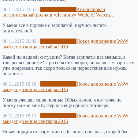
06.11.2015 23:57
·
World of Warcraft
Анонсирован
вступительный ролик к «Легиону» World of Warcra…
У меня всё в порядке с зарплатой, научись читать
внимательней.
06.11.2015 20:02
·
World of Warcraft
Новое дополнение WoW
выйдет до конца сентября 2016
Какой нынешней ситуации? Когда зарплаты всё меньше, а
товары всё дороже? Про себя не говорю, но коллегам зарплату
уже подрезали, так скоро только на первостепенные нужды
останется.
06.11.2015 18:16
·
World of Warcraft
Новое дополнение WoW
выйдет до конца сентября 2016
У меня уже два мира полные 100ых лвлов, я вот тоже не
пойму на кой мне бустер для ещё одного твинкаря.
06.11.2015 18:13
·
World of Warcraft
Новое дополнение WoW
выйдет до конца сентября 2016
Новая порция информации о Легионе, ооо, дааа, скорей бы.