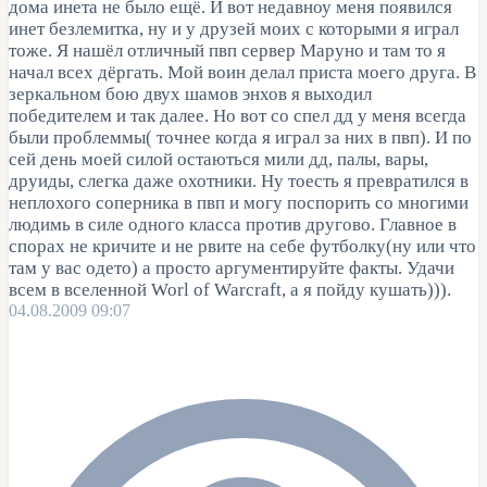
дома инета не было ещё. И вот недавноу меня появился
инет безлемитка, ну и у друзей моих с которыми я играл
тоже. Я нашёл отличный пвп сервер Маруно и там то я
начал всех дёргать. Мой воин делал приста моего друга. В
зеркальном бою двух шамов энхов я выходил
победителем и так далее. Но вот со спел дд у меня всегда
были проблеммы( точнее когда я играл за них в пвп). И по
сей день моей силой остаються мили дд, палы, вары,
друиды, слегка даже охотники. Ну тоесть я превратился в
неплохого соперника в пвп и могу поспорить со многими
людимь в силе одного класса против другово. Главное в
спорах не кричите и не рвите на себе футболку(ну или что
там у вас одето) а просто аргументируйте факты. Удачи
всем в вселенной Worl of Warcraft, а я пойду кушать))).
04.08.2009 09:07