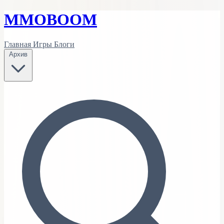
MMO
BOOM
Главная
Игры
Блоги
Архив