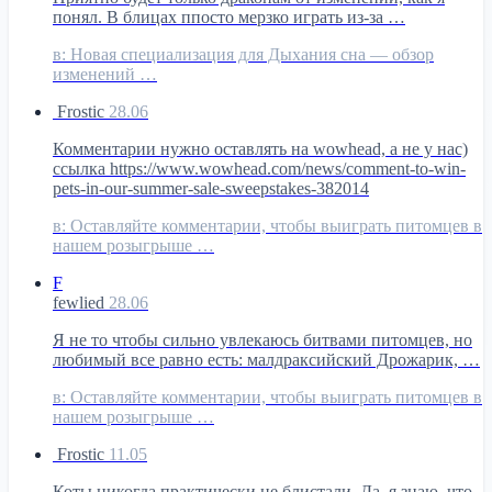
понял. В блицах ппосто мерзко играть из-за …
в:
Новая специализация для Дыхания сна — обзор
изменений …
Frostic
28.06
Комментарии нужно оставлять на wowhead, а не у нас)
ссылка https://www.wowhead.com/news/comment-to-win-
pets-in-our-summer-sale-sweepstakes-382014
в:
Оставляйте комментарии, чтобы выиграть питомцев в
нашем розыгрыше …
F
fewlied
28.06
Я не то чтобы сильно увлекаюсь битвами питомцев, но
любимый все равно есть: малдраксийский Дрожарик, …
в:
Оставляйте комментарии, чтобы выиграть питомцев в
нашем розыгрыше …
Frostic
11.05
Коты никогда практически не блистали. Да, я знаю, что