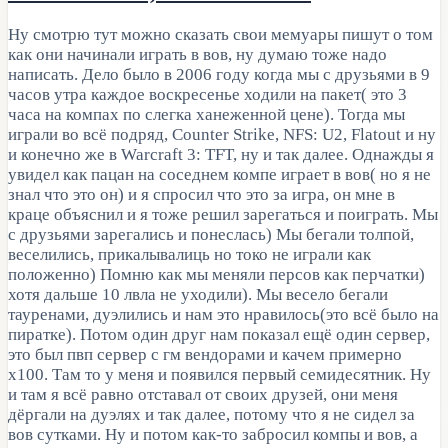
Ну смотрю тут можно сказать свои мемуары пишут о том
как они начинали играть в вов, ну думаю тоже надо
написать. Дело было в 2006 году когда мы с друзьями в 9
часов утра каждое воскресенье ходили на пакет( это 3
часа на компах по слегка ханеженной цене). Тогда мы
играли во всё подряд, Counter Strike, NFS: U2, Flatout и ну
и конечно же в Warcraft 3: TFT, ну и так далее. Однажды я
увидел как пацан на соседнем компе играет в вов( но я не
знал что это он) и я спросил что это за игра, он мне в
краце объяснил и я тоже решил зарегаться и поиграть. Мы
с друзьями зарегались и понеслась) Мы бегали толпой,
веселились, прикалывалиць но токо не играли как
положенно) Помню как мы меняли персов как перчатки)
хотя дальше 10 лвла не уходили). Мы весело бегали
тауренами, дуэлились и нам это нравилось(это всё было на
пиратке). Потом один друг нам показал ещё один сервер,
это был пвп сервер с гм вендорами и качем примерно
x100. Там то у меня и появился первый семидесятник. Ну
и там я всё равно отставал от своих друзей, они меня
дёргали на дуэлях и так далее, потому что я не сидел за
вов сутками. Ну и потом как-то забросил компы и вов, а