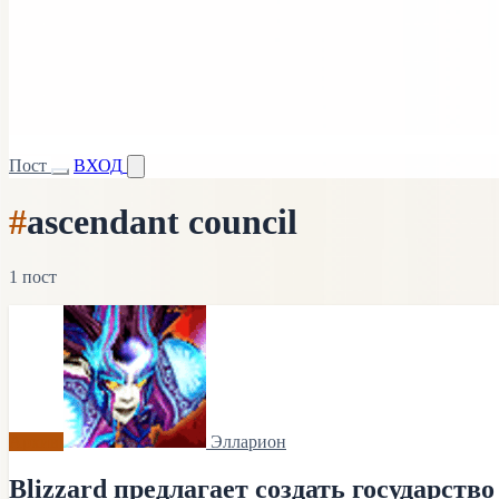
Пост
ВХОД
#
ascendant council
1 пост
Архив
Элларион
Blizzard предлагает создать государст