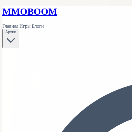
MMO
BOOM
Главная
Игры
Блоги
Архив