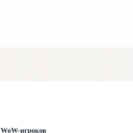
во WoW-игроков