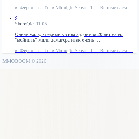
в:
Фералы слабы в Midnight Season 1 — Вспоминаем …
S
SheroQiel
11.05
Очень жаль, впервые в этом аддоне за 20 лет начал
"мейнить" мили дамагера итак очень …
в:
Фералы слабы в Midnight Season 1 — Вспоминаем …
MMO
BOOM
©
2026