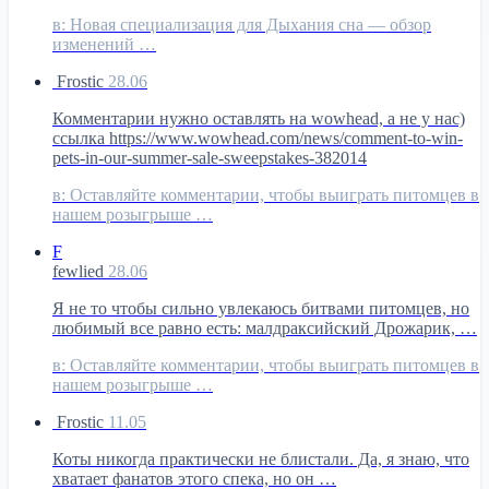
в:
Новая специализация для Дыхания сна — обзор
изменений …
Frostic
28.06
Комментарии нужно оставлять на wowhead, а не у нас)
ссылка https://www.wowhead.com/news/comment-to-win-
pets-in-our-summer-sale-sweepstakes-382014
в:
Оставляйте комментарии, чтобы выиграть питомцев в
нашем розыгрыше …
F
fewlied
28.06
Я не то чтобы сильно увлекаюсь битвами питомцев, но
любимый все равно есть: малдраксийский Дрожарик, …
в:
Оставляйте комментарии, чтобы выиграть питомцев в
нашем розыгрыше …
Frostic
11.05
Коты никогда практически не блистали. Да, я знаю, что
хватает фанатов этого спека, но он …