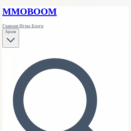
MMO
BOOM
Главная
Игры
Блоги
Архив