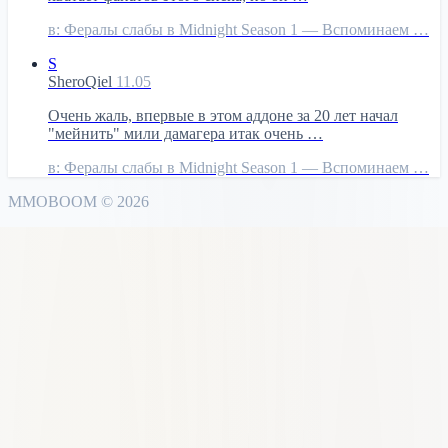
в:
Фералы слабы в Midnight Season 1 — Вспоминаем …
S
SheroQiel
11.05
Очень жаль, впервые в этом аддоне за 20 лет начал
"мейнить" мили дамагера итак очень …
в:
Фералы слабы в Midnight Season 1 — Вспоминаем …
MMO
BOOM
©
2026