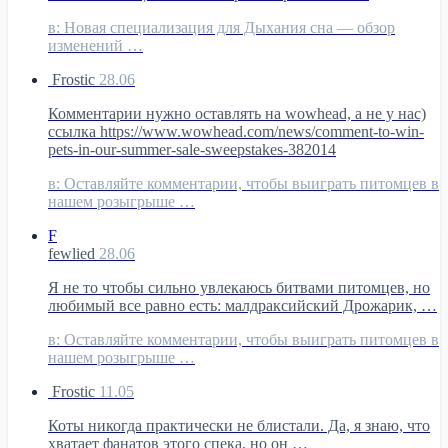
в:
Новая специализация для Дыхания сна — обзор
изменений …
Frostic
28.06
Комментарии нужно оставлять на wowhead, а не у нас)
ссылка https://www.wowhead.com/news/comment-to-win-
pets-in-our-summer-sale-sweepstakes-382014
в:
Оставляйте комментарии, чтобы выиграть питомцев в
нашем розыгрыше …
F
fewlied
28.06
Я не то чтобы сильно увлекаюсь битвами питомцев, но
любимый все равно есть: малдраксийский Дрожарик, …
в:
Оставляйте комментарии, чтобы выиграть питомцев в
нашем розыгрыше …
Frostic
11.05
Коты никогда практически не блистали. Да, я знаю, что
хватает фанатов этого спека, но он …