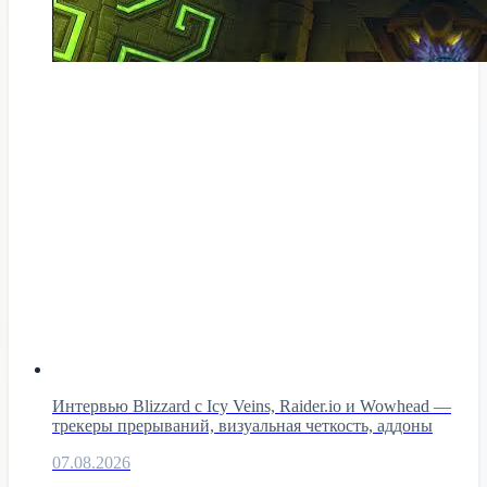
Интервью Blizzard с Icy Veins, Raider.io и Wowhead —
трекеры прерываний, визуальная четкость, аддоны
07.08.2026