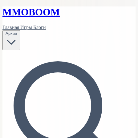
MMO
BOOM
Главная
Игры
Блоги
Архив