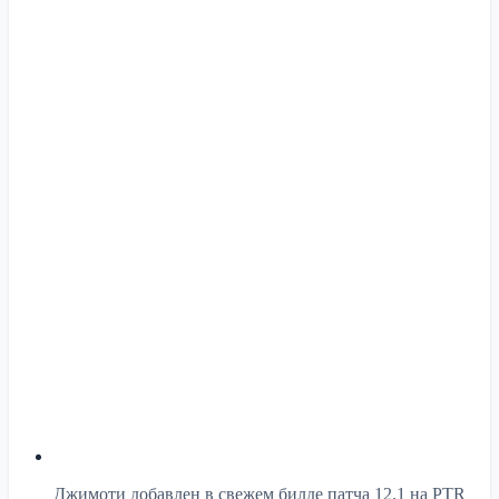
Джимоти добавлен в свежем билде патча 12.1 на PTR