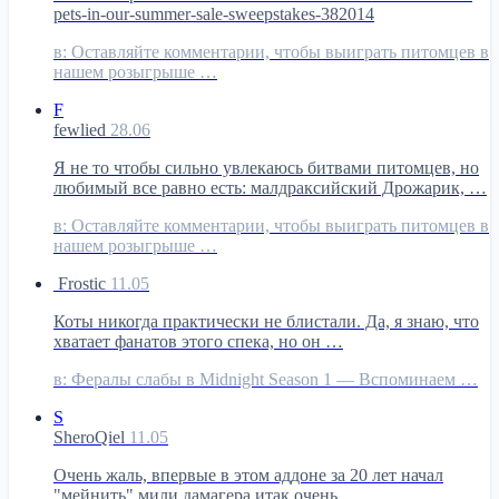
pets-in-our-summer-sale-sweepstakes-382014
в:
Оставляйте комментарии, чтобы выиграть питомцев в
нашем розыгрыше …
F
fewlied
28.06
Я не то чтобы сильно увлекаюсь битвами питомцев, но
любимый все равно есть: малдраксийский Дрожарик, …
в:
Оставляйте комментарии, чтобы выиграть питомцев в
нашем розыгрыше …
Frostic
11.05
Коты никогда практически не блистали. Да, я знаю, что
хватает фанатов этого спека, но он …
в:
Фералы слабы в Midnight Season 1 — Вспоминаем …
S
SheroQiel
11.05
Очень жаль, впервые в этом аддоне за 20 лет начал
"мейнить" мили дамагера итак очень …