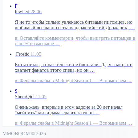
F
fewlied
28.06
Я не то чтобы сильно увлекаюсь битвами питомцев, но
любимый все равно есть: малдраксийский Дрожарик, …
в:
Оставляйте комментарии, чтобы выиграть питомцев в
нашем розыгрыше …
Frostic
11.05
Коты никогда практически не блистали. Да, я знаю, что
хватает фанатов этого спека, но он …
в:
Фералы слабы в Midnight Season 1 — Вспоминаем …
S
SheroQiel
11.05
Очень жаль, впервые в этом аддоне за 20 лет начал
"мейнить" мили дамагера итак очень …
в:
Фералы слабы в Midnight Season 1 — Вспоминаем …
MMO
BOOM
©
2026