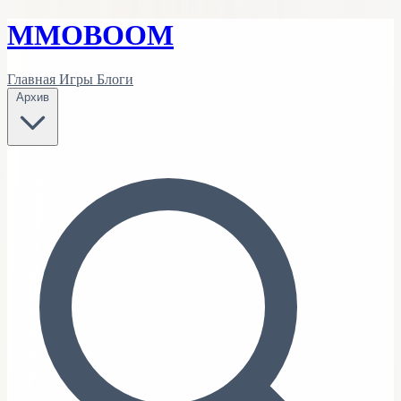
MMO
BOOM
Главная
Игры
Блоги
Архив