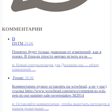
КОММЕНТАРИИ
D
DSTM
29.06
Приятно будет только драконам от изменений, как я
понял. В блицах ппосто мерзко играть из-за …
в:
Новая специализация для Дыхания сна — обзор
изменений …
Frostic
28.06
Комментарии нужно оставлять на wowhead, а не у нас)
ссылка https://www.wowhead.com/news/comment-to-win-
pets-in-our-summer-sale-sweepstakes-382014
в:
Оставляйте комментарии, чтобы выиграть питомцев в
нашем розыгрыше …