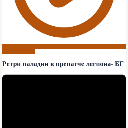
World of Warcraft
Ретри паладин в препатче легиона- БГ