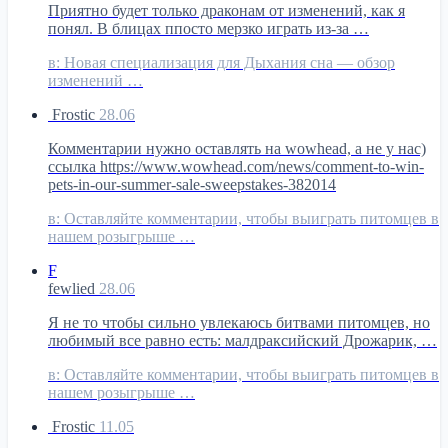
Приятно будет только драконам от изменений, как я
понял. В блицах ппосто мерзко играть из-за …
в:
Новая специализация для Дыхания сна — обзор
изменений …
Frostic
28.06
Комментарии нужно оставлять на wowhead, а не у нас)
ссылка https://www.wowhead.com/news/comment-to-win-
pets-in-our-summer-sale-sweepstakes-382014
в:
Оставляйте комментарии, чтобы выиграть питомцев в
нашем розыгрыше …
F
fewlied
28.06
Я не то чтобы сильно увлекаюсь битвами питомцев, но
любимый все равно есть: малдраксийский Дрожарик, …
в:
Оставляйте комментарии, чтобы выиграть питомцев в
нашем розыгрыше …
Frostic
11.05