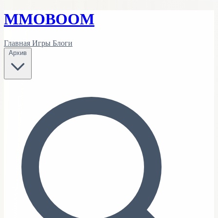
MMO
BOOM
Главная
Игры
Блоги
Архив