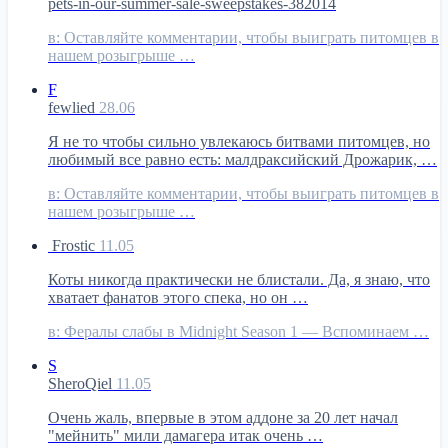
pets-in-our-summer-sale-sweepstakes-382014
в:
Оставляйте комментарии, чтобы выиграть питомцев в
нашем розыгрыше …
F
fewlied
28.06
Я не то чтобы сильно увлекаюсь битвами питомцев, но
любимый все равно есть: малдраксийский Дрожарик, …
в:
Оставляйте комментарии, чтобы выиграть питомцев в
нашем розыгрыше …
Frostic
11.05
Коты никогда практически не блистали. Да, я знаю, что
хватает фанатов этого спека, но он …
в:
Фералы слабы в Midnight Season 1 — Вспоминаем …
S
SheroQiel
11.05
Очень жаль, впервые в этом аддоне за 20 лет начал
"мейнить" мили дамагера итак очень …