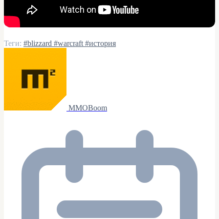
Теги:
#blizzard
#warcraft
#история
MMOBoom