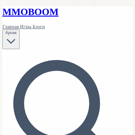
MMO
BOOM
Главная
Игры
Блоги
Архив