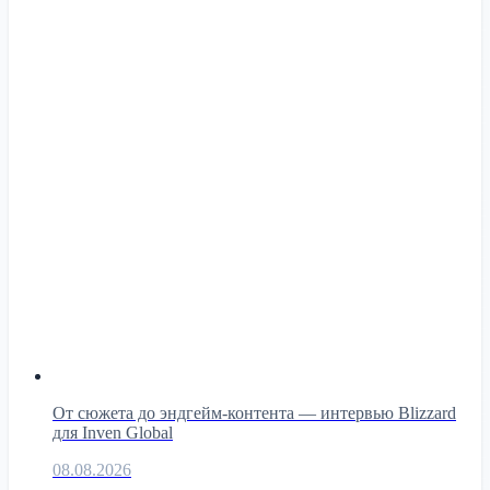
От сюжета до эндгейм-контента — интервью Blizzard
для Inven Global
08.08.2026