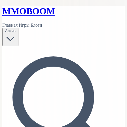
MMO
BOOM
Главная
Игры
Блоги
Архив