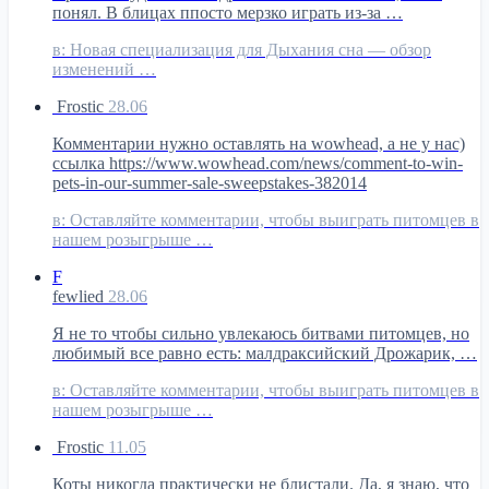
понял. В блицах ппосто мерзко играть из-за …
в:
Новая специализация для Дыхания сна — обзор
изменений …
Frostic
28.06
Комментарии нужно оставлять на wowhead, а не у нас)
ссылка https://www.wowhead.com/news/comment-to-win-
pets-in-our-summer-sale-sweepstakes-382014
в:
Оставляйте комментарии, чтобы выиграть питомцев в
нашем розыгрыше …
F
fewlied
28.06
Я не то чтобы сильно увлекаюсь битвами питомцев, но
любимый все равно есть: малдраксийский Дрожарик, …
в:
Оставляйте комментарии, чтобы выиграть питомцев в
нашем розыгрыше …
Frostic
11.05
Коты никогда практически не блистали. Да, я знаю, что