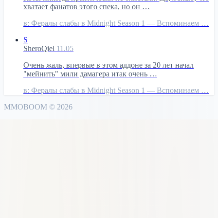
хватает фанатов этого спека, но он …
в:
Фералы слабы в Midnight Season 1 — Вспоминаем …
S
SheroQiel
11.05
Очень жаль, впервые в этом аддоне за 20 лет начал
"мейнить" мили дамагера итак очень …
в:
Фералы слабы в Midnight Season 1 — Вспоминаем …
MMO
BOOM
©
2026