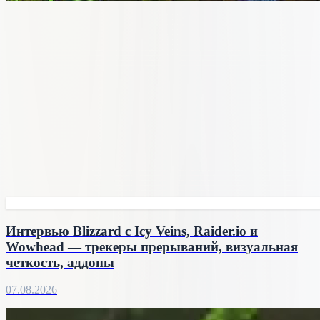
Интервью Blizzard с Icy Veins, Raider.io и
Wowhead — трекеры прерываний, визуальная
четкость, аддоны
07.08.2026