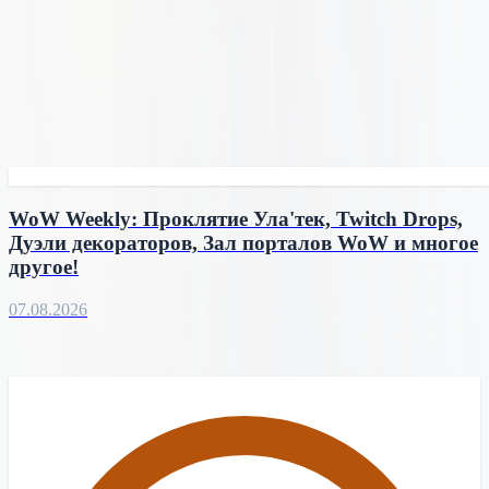
WoW Weekly: Проклятие Ула'тек, Twitch Drops,
Дуэли декораторов, Зал порталов WoW и многое
другое!
07.08.2026