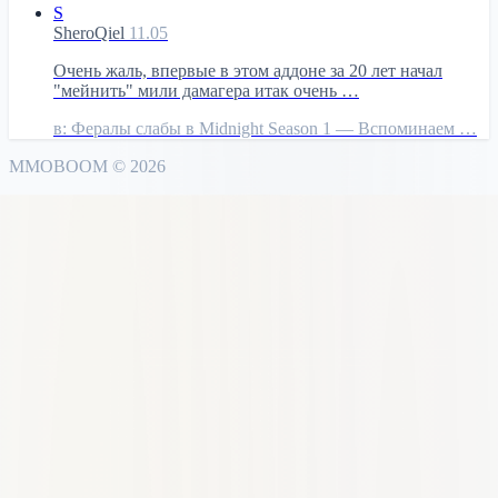
S
SheroQiel
11.05
Очень жаль, впервые в этом аддоне за 20 лет начал
"мейнить" мили дамагера итак очень …
в:
Фералы слабы в Midnight Season 1 — Вспоминаем …
MMO
BOOM
©
2026