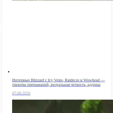
Интервью Blizzard с Icy Veins, Raider.io и Wowhead —
трекеры прерываний, визуальная четкость, аддоны
07.08.2026