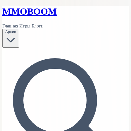
MMO
BOOM
Главная
Игры
Блоги
Архив