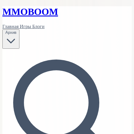
MMO
BOOM
Главная
Игры
Блоги
Архив