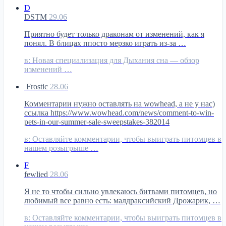
D
DSTM
29.06
Приятно будет только драконам от изменений, как я
понял. В блицах ппосто мерзко играть из-за …
в:
Новая специализация для Дыхания сна — обзор
изменений …
Frostic
28.06
Комментарии нужно оставлять на wowhead, а не у нас)
ссылка https://www.wowhead.com/news/comment-to-win-
pets-in-our-summer-sale-sweepstakes-382014
в:
Оставляйте комментарии, чтобы выиграть питомцев в
нашем розыгрыше …
F
fewlied
28.06
Я не то чтобы сильно увлекаюсь битвами питомцев, но
любимый все равно есть: малдраксийский Дрожарик, …
в:
Оставляйте комментарии, чтобы выиграть питомцев в