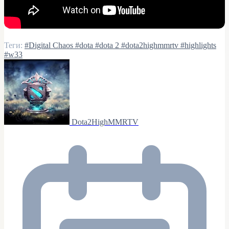
Теги:
#Digital Chaos
#dota
#dota 2
#dota2highmmrtv
#highlights
#w33
Dota2HighMMRTV