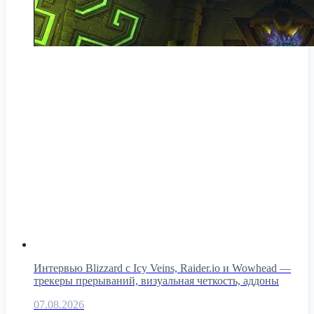
Интервью Blizzard с Icy Veins, Raider.io и Wowhead —
трекеры прерываний, визуальная четкость, аддоны
07.08.2026