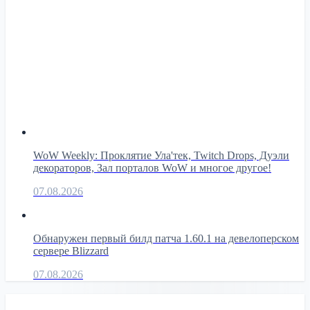
WoW Weekly: Проклятие Ула'тек, Twitch Drops, Дуэли
декораторов, Зал порталов WoW и многое другое!
07.08.2026
Обнаружен первый билд патча 1.60.1 на девелоперском
сервере Blizzard
07.08.2026