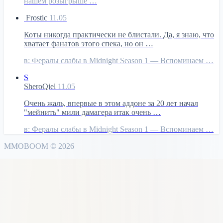
нашем розыгрыше …
Frostic
11.05
Коты никогда практически не блистали. Да, я знаю, что
хватает фанатов этого спека, но он …
в:
Фералы слабы в Midnight Season 1 — Вспоминаем …
S
SheroQiel
11.05
Очень жаль, впервые в этом аддоне за 20 лет начал
"мейнить" мили дамагера итак очень …
в:
Фералы слабы в Midnight Season 1 — Вспоминаем …
MMO
BOOM
©
2026