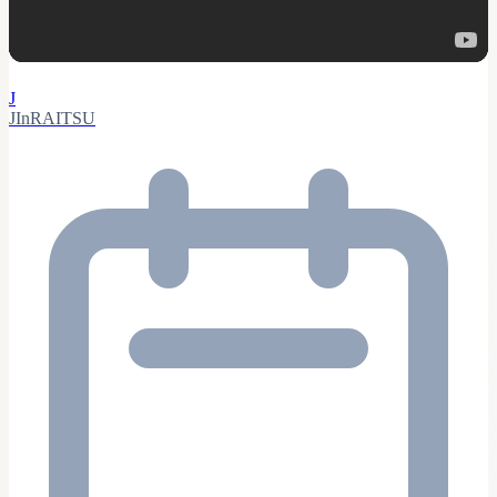
J
JInRAITSU