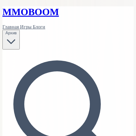
MMO
BOOM
Главная
Игры
Блоги
Архив