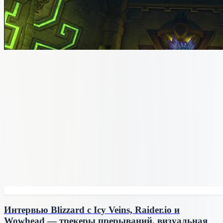
Интервью Blizzard с Icy Veins, Raider.io и
Wowhead — трекеры прерываний, визуальная