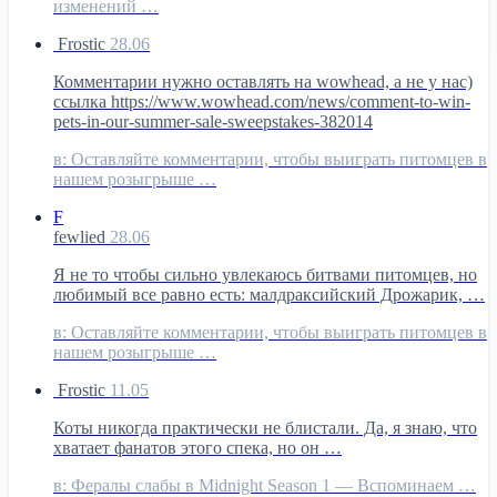
изменений …
Frostic
28.06
Комментарии нужно оставлять на wowhead, а не у нас)
ссылка https://www.wowhead.com/news/comment-to-win-
pets-in-our-summer-sale-sweepstakes-382014
в:
Оставляйте комментарии, чтобы выиграть питомцев в
нашем розыгрыше …
F
fewlied
28.06
Я не то чтобы сильно увлекаюсь битвами питомцев, но
любимый все равно есть: малдраксийский Дрожарик, …
в:
Оставляйте комментарии, чтобы выиграть питомцев в
нашем розыгрыше …
Frostic
11.05
Коты никогда практически не блистали. Да, я знаю, что
хватает фанатов этого спека, но он …
в:
Фералы слабы в Midnight Season 1 — Вспоминаем …