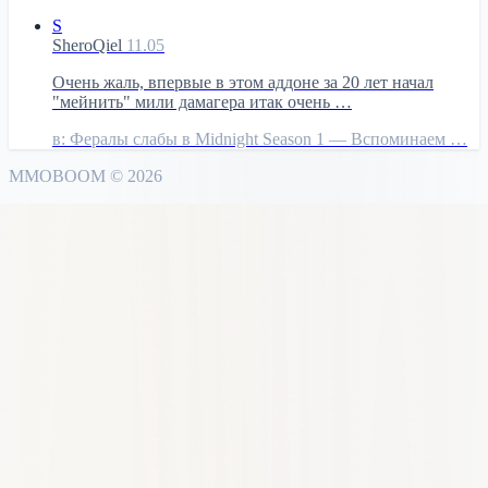
S
SheroQiel
11.05
Очень жаль, впервые в этом аддоне за 20 лет начал
"мейнить" мили дамагера итак очень …
в:
Фералы слабы в Midnight Season 1 — Вспоминаем …
MMO
BOOM
©
2026