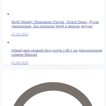
WoW Weekly: Проклятие Ула'тек, Twitch Drops, Дуэли
декораторов, Зал порталов WoW и многое другое!
07.08.2026
Обнаружен первый билд патча 1.60.1 на девелоперском
сервере Blizzard
07.08.2026