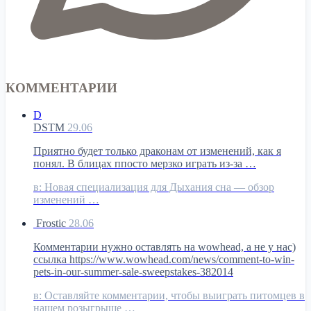
КОММЕНТАРИИ
D
DSTM
29.06
Приятно будет только драконам от изменений, как я
понял. В блицах ппосто мерзко играть из-за …
в:
Новая специализация для Дыхания сна — обзор
изменений …
Frostic
28.06
Комментарии нужно оставлять на wowhead, а не у нас)
ссылка https://www.wowhead.com/news/comment-to-win-
pets-in-our-summer-sale-sweepstakes-382014
в:
Оставляйте комментарии, чтобы выиграть питомцев в
нашем розыгрыше …