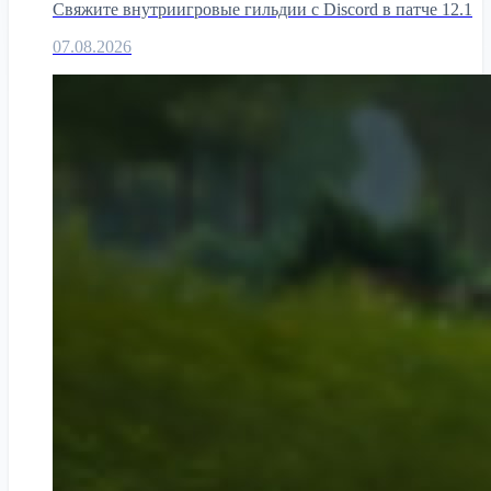
Свяжите внутриигровые гильдии с Discord в патче 12.1
07.08.2026