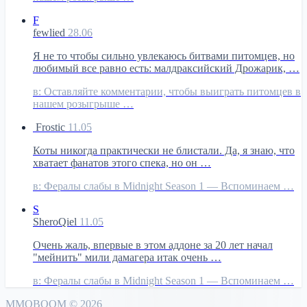
F
fewlied
28.06
Я не то чтобы сильно увлекаюсь битвами питомцев, но
любимый все равно есть: малдраксийский Дрожарик, …
в:
Оставляйте комментарии, чтобы выиграть питомцев в
нашем розыгрыше …
Frostic
11.05
Коты никогда практически не блистали. Да, я знаю, что
хватает фанатов этого спека, но он …
в:
Фералы слабы в Midnight Season 1 — Вспоминаем …
S
SheroQiel
11.05
Очень жаль, впервые в этом аддоне за 20 лет начал
"мейнить" мили дамагера итак очень …
в:
Фералы слабы в Midnight Season 1 — Вспоминаем …
MMO
BOOM
©
2026