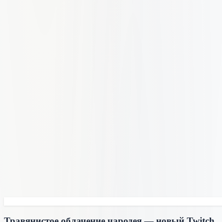
Травянистое облачение чародея — новый Twitch