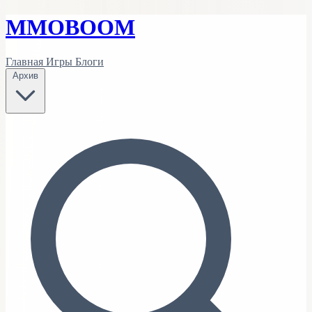
MMO
BOOM
Главная
Игры
Блоги
Архив