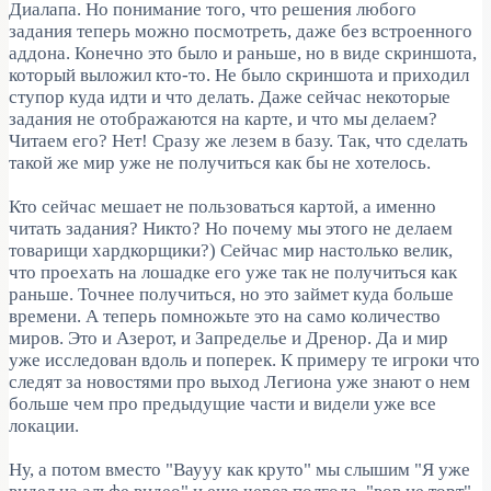
Диалапа. Но понимание того, что решения любого
задания теперь можно посмотреть, даже без встроенного
аддона. Конечно это было и раньше, но в виде скриншота,
который выложил кто-то. Не было скриншота и приходил
ступор куда идти и что делать. Даже сейчас некоторые
задания не отображаются на карте, и что мы делаем?
Читаем его? Нет! Сразу же лезем в базу. Так, что сделать
такой же мир уже не получиться как бы не хотелось.
Кто сейчас мешает не пользоваться картой, а именно
читать задания? Никто? Но почему мы этого не делаем
товарищи хардкорщики?) Сейчас мир настолько велик,
что проехать на лошадке его уже так не получиться как
раньше. Точнее получиться, но это займет куда больше
времени. А теперь помножьте это на само количество
миров. Это и Азерот, и Запределье и Дренор. Да и мир
уже исследован вдоль и поперек. К примеру те игроки что
следят за новостями про выход Легиона уже знают о нем
больше чем про предыдущие части и видели уже все
локации.
Ну, а потом вместо "Ваууу как круто" мы слышим "Я уже