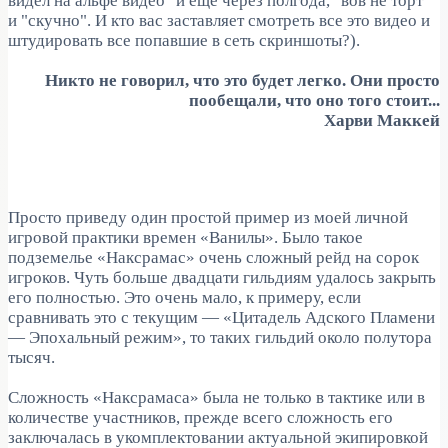
видел на альфе видео" и еще через полгода, "вов не торт"
и "скучно". И кто вас заставляет смотреть все это видео и
штудировать все попавшие в сеть скриншоты?).
Никто не говорил, что это будет легко. Они просто
пообещали, что оно того стоит...
Харви Маккей
Просто приведу один простой пример из моей личной
игровой практики времен «Ванилы». Было такое
подземелье «Наксрамас» очень сложный рейд на сорок
игроков. Чуть больше двадцати гильдиям удалось закрыть
его полностью. Это очень мало, к примеру, если
сравнивать это с текущим — «Цитадель Адского Пламени
— Эпохальный режим», то таких гильдий около полутора
тысяч.
Сложность «Наксрамаса» была не только в тактике или в
количестве участников, прежде всего сложность его
заключалась в укомплектовании актуальной экипировкой