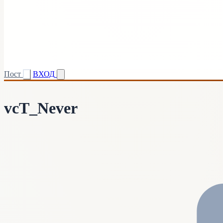
Пост
ВХОД
vcT_Never