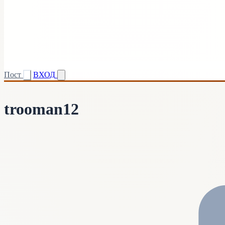
Пост
ВХОД
trooman12