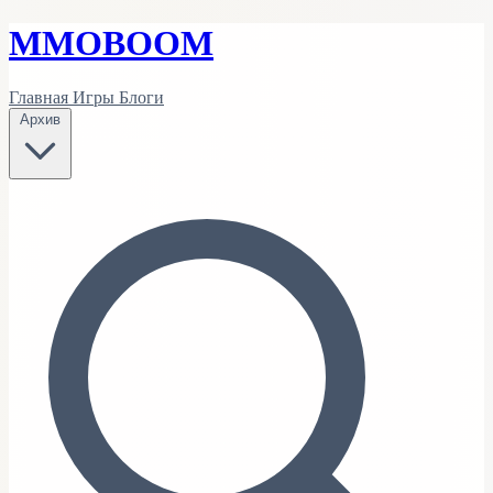
MMO
BOOM
Главная
Игры
Блоги
Архив