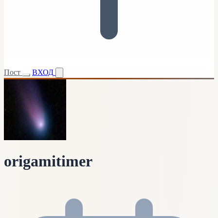
Пост
ВХОД
origamitimer