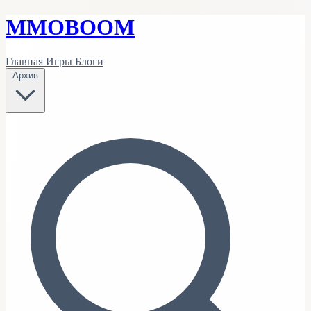
MMO
BOOM
Главная
Игры
Блоги
Архив