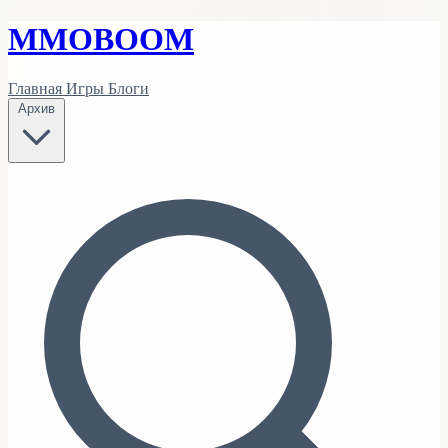
MMO
BOOM
Главная
Игры
Блоги
Архив