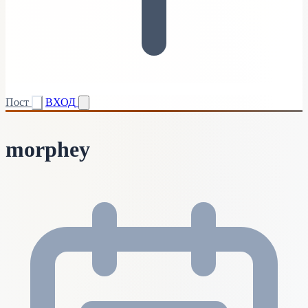
Пост
ВХОД
morphey