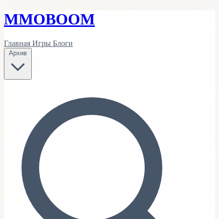
MMO
BOOM
Главная
Игры
Блоги
Архив