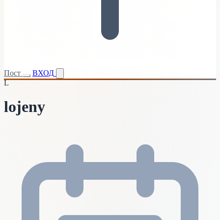
Пост
ВХОД
L
lojeny