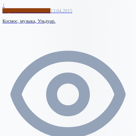
1
Клуб "Высокая талия"
13.04.2015
Космос, музыка, Ульдуар.