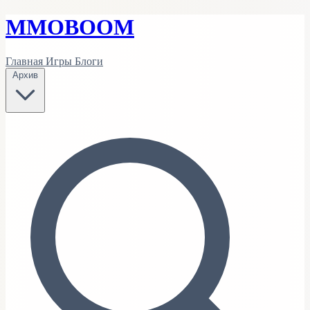
MMO
BOOM
Главная
Игры
Блоги
Архив