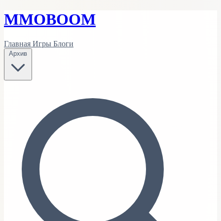
MMO
BOOM
Главная
Игры
Блоги
Архив