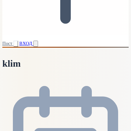
Пост
ВХОД
klim