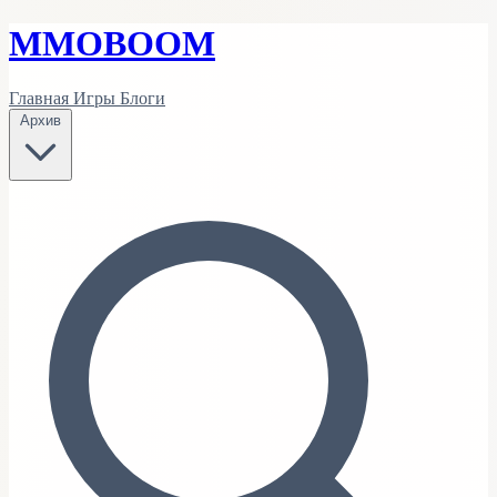
MMO
BOOM
Главная
Игры
Блоги
Архив