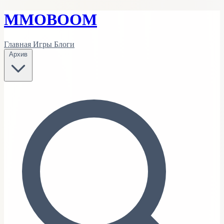
MMO
BOOM
Главная
Игры
Блоги
Архив