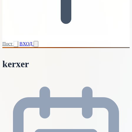
Пост
ВХОД
kerxer