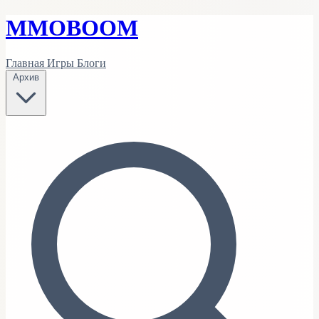
MMO
BOOM
Главная
Игры
Блоги
Архив