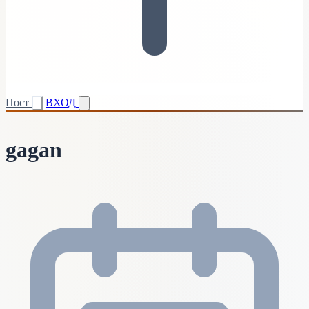
Пост
ВХОД
gagan