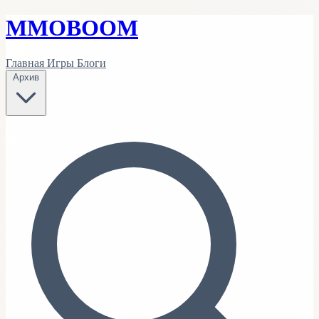
MMO
BOOM
Главная
Игры
Блоги
Архив