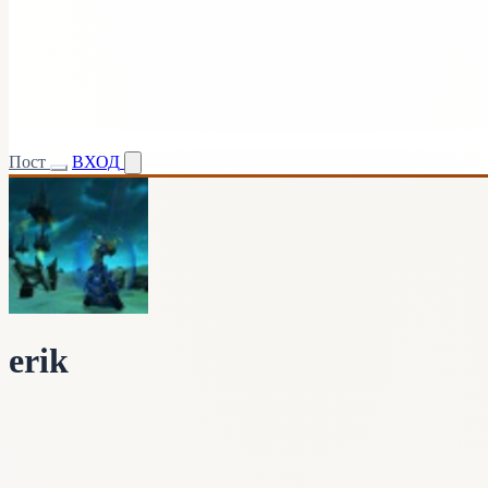
Пост
ВХОД
erik