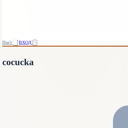
Пост
ВХОД
cocucka