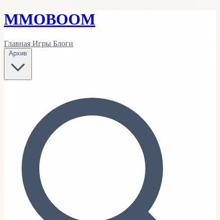
MMO
BOOM
Главная
Игры
Блоги
Архив